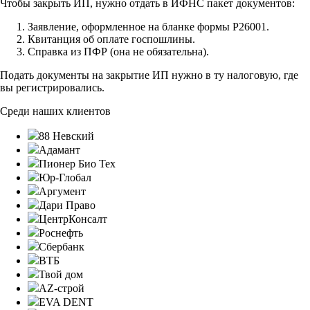
Чтобы закрыть ИП, нужно отдать в ИФНС пакет документов:
Заявление, оформленное на бланке формы Р26001.
Квитанция об оплате госпошлины.
Справка из ПФР (она не обязательна).
Подать документы на закрытие ИП нужно в ту налоговую, где
вы регистрировались.
Среди наших клиентов
88 Невский
Адамант
Пионер Био Тех
Юр-Глобал
Аргумент
Дари Право
ЦентрКонсалт
Роснефть
Сбербанк
ВТБ
Твой дом
AZ-строй
EVA DENT