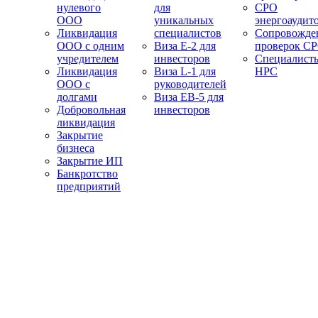
нулевого
для
СРО
ООО
уникальных
энергоаудит
Ликвидация
специалистов
Сопровожде
ООО с одним
Виза E-2 для
проверок С
учредителем
инвесторов
Специалист
Ликвидация
Виза L-1 для
НРС
ООО с
руководителей
долгами
Виза EB-5 для
Добровольная
инвесторов
ликвидация
Закрытие
бизнеса
Закрытие ИП
Банкротство
предприятий