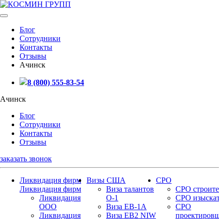
Блог
Сотрудники
Контакты
Отзывы
Ачинск
8 (800) 555-83-54
Ачинск
Блог
Сотрудники
Контакты
Отзывы
заказать звонок
Ликвидация фирм
Визы США
СРО
Ликвидация фирм
Виза талантов
СРО строите
Ликвидация
О-1
СРО изыска
ООО
Виза EB-1A
СРО
Ликвидация
Виза EB2 NIW
проектиров