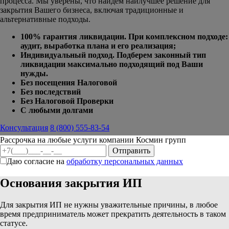
процесса. Мы уверены, что
найдем наилучшее решение для
закрытия Вашего бизнеса, включая традиционные и
альтернативные подходы.
100% гарантия ликвидации. При комплексном подходе:
аудит, выработка плана и его реализация;
Индивидуальный подход. Подберем законный тип
ликвидации максимально подходящий под Ваши
нужды.
Без посещения Налоговой
Без последствий
Без Налоговой Проверки
С любыми долгами
Консультация
8 (800) 555-83-54
Рассрочка на любые услуги компании Космин групп
Даю согласие на
обработку персональных данных
Основания закрытия ИП
Для закрытия ИП не нужны уважительные причины, в любое
время предприниматель может прекратить деятельность в таком
статусе.