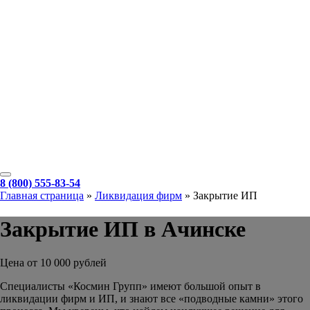
8 (800) 555-83-54
Главная страница
»
Ликвидация фирм
»
Закрытие ИП
Закрытие ИП в Ачинске
Цена от 10 000 рублей
Специалисты «Космин Групп» имеют большой опыт в
ликвидации фирм и ИП, и знают все «подводные камни» этого