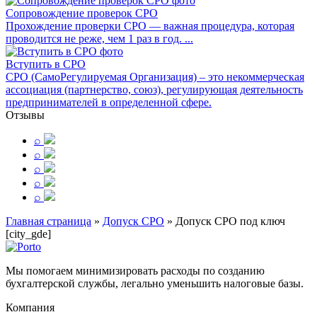
Сопровождение проверок СРО
Прохождение проверки СРО — важная процедура, которая
проводится не реже, чем 1 раз в год. ...
Вступить в СРО
СРО (СамоРегулируемая Организация) – это некоммерческая
ассоциация (партнерство, союз), регулирующая деятельность
предпринимателей в определенной сфере.
Отзывы
⌕
⌕
⌕
⌕
⌕
Главная страница
»
Допуск СРО
»
Допуск СРО под ключ
[city_gde]
Мы помогаем минимизировать расходы по созданию
бухгалтерской службы, легально уменьшить налоговые базы.
Компания