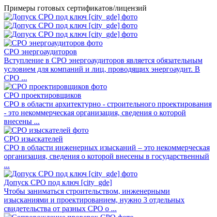
Примеры готовых сертификатов/лицензий
СРО энергоаудиторов
Вступление в СРО энергоаудиторов является обязательным
условием для компаний и лиц, проводящих энергоаудит. В
СРО ...
СРО проектировщиков
СРО в области архитектурно - строительного проектирования
- это некоммерческая организация, сведения о которой
внесены ...
СРО изыскателей
СРО в области инженерных изысканий – это некоммерческая
организация, сведения о которой внесены в государственный
...
Допуск СРО под ключ [city_gde]
Чтобы заниматься строительством, инженерными
изысканиями и проектированием, нужно 3 отдельных
свидетельства от разных СРО о ...