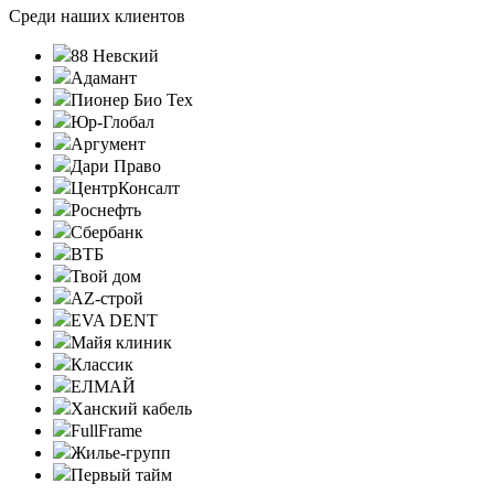
Среди наших клиентов
88 Невский
Адамант
Пионер Био Тех
Юр-Глобал
Аргумент
Дари Право
ЦентрКонсалт
Роснефть
Сбербанк
ВТБ
Твой дом
AZ-строй
EVA DENT
Майя клиник
Классик
ЕЛМАЙ
Ханский кабель
FullFrame
Жилье-групп
Первый тайм