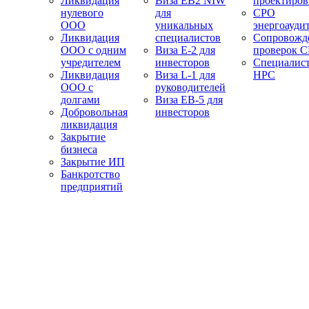
Ликвидация
Виза EB2 NIW
проектиро
нулевого
для
СРО
ООО
уникальных
энергоауди
Ликвидация
специалистов
Сопровожд
ООО с одним
Виза E-2 для
проверок 
учредителем
инвесторов
Специалис
Ликвидация
Виза L-1 для
НРС
ООО с
руководителей
долгами
Виза EB-5 для
Добровольная
инвесторов
ликвидация
Закрытие
бизнеса
Закрытие ИП
Банкротство
предприятий