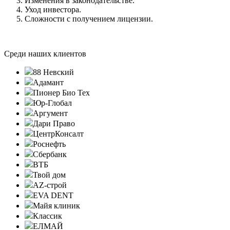
Изменения в законодательстве.
Уход инвестора.
Сложности с получением лицензии.
Среди наших клиентов
88 Невский
Адамант
Пионер Био Тех
Юр-Глобал
Аргумент
Дари Право
ЦентрКонсалт
Роснефть
Сбербанк
ВТБ
Твой дом
AZ-строй
EVA DENT
Майя клиник
Классик
ЕЛМАЙ