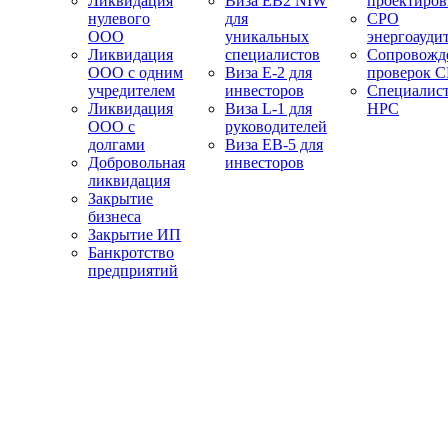
Ликвидация
Виза EB2 NIW
проектиро
нулевого
для
СРО
ООО
уникальных
энергоауди
Ликвидация
специалистов
Сопровожд
ООО с одним
Виза E-2 для
проверок 
учредителем
инвесторов
Специалис
Ликвидация
Виза L-1 для
НРС
ООО с
руководителей
долгами
Виза EB-5 для
Добровольная
инвесторов
ликвидация
Закрытие
бизнеса
Закрытие ИП
Банкротство
предприятий