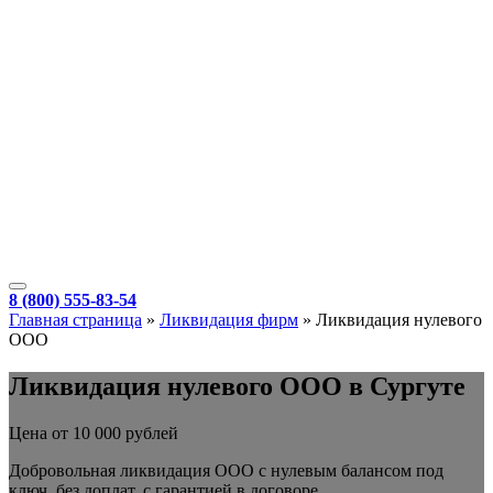
8 (800) 555-83-54
Главная страница
»
Ликвидация фирм
»
Ликвидация нулевого
ООО
Ликвидация нулевого ООО в Сургуте
Цена от 10 000 рублей
Добровольная ликвидация ООО с нулевым балансом под
ключ, без доплат, с гарантией в договоре.