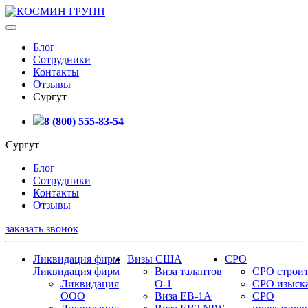
Блог
Сотрудники
Контакты
Отзывы
Сургут
8 (800) 555-83-54
Сургут
Блог
Сотрудники
Контакты
Отзывы
заказать звонок
Ликвидация фирм
Визы США
СРО
Ликвидация фирм
Виза талантов
СРО строит
Ликвидация
О-1
СРО изыск
ООО
Виза EB-1A
СРО