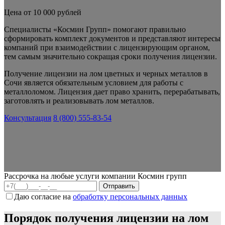
Цена от 10 000 рублей
Специалисты «Космин Групп» помогают правильно
сформировать комплект документов и представляют интересы
компаний при взаимодействии с лицензирующим органом,
тем самым значительно сокращая сроки получения лицензии.
Получение лицензии на лом цветных и черных металлов в
Сочи является обязательным условием для работы с
металлоломом.
Лицензия дает право хранить, перерабатывать,
заготовлять и реализовывать лом металлов.
Консультация
8 (800) 555-83-54
Рассрочка на любые услуги компании Космин групп
Даю согласие на
обработку персональных данных
Порядок получения лицензии на лом