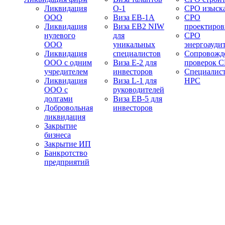
Ликвидация
О-1
СРО изыск
ООО
Виза EB-1A
СРО
Ликвидация
Виза EB2 NIW
проектиро
нулевого
для
СРО
ООО
уникальных
энергоауди
Ликвидация
специалистов
Сопровожд
ООО с одним
Виза E-2 для
проверок 
учредителем
инвесторов
Специалис
Ликвидация
Виза L-1 для
НРС
ООО с
руководителей
долгами
Виза EB-5 для
Добровольная
инвесторов
ликвидация
Закрытие
бизнеса
Закрытие ИП
Банкротство
предприятий