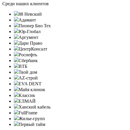
Среди наших клиентов
88 Невский
Адамант
Пионер Био Тех
Юр-Глобал
Аргумент
Дари Право
ЦентрКонсалт
Роснефть
Сбербанк
ВТБ
Твой дом
AZ-строй
EVA DENT
Майя клиник
Классик
ЕЛМАЙ
Ханский кабель
FullFrame
Жилье-групп
Первый тайм