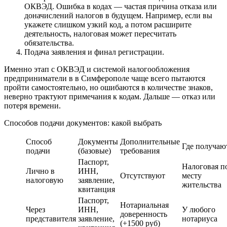
ОКВЭД. Ошибка в кодах — частая причина отказа или
доначислений налогов в будущем. Например, если вы
укажете слишком узкий код, а потом расширите
деятельность, налоговая может пересчитать
обязательства.
Подача заявления и финал регистрации.
Именно этап с ОКВЭД и системой налогообложения
предприниматели в в Симферополе чаще всего пытаются
пройти самостоятельно, но ошибаются в количестве знаков,
неверно трактуют примечания к кодам. Дальше — отказ или
потеря времени.
Способов подачи документов: какой выбрать
Способ
Документы
Дополнительные
Где получаю
подачи
(базовые)
требования
Паспорт,
Налоговая п
Лично в
ИНН,
Отсутствуют
месту
налоговую
заявление,
жительства
квитанция
Паспорт,
Нотариальная
Через
ИНН,
У любого
доверенность
представителя
заявление,
нотариуса
(+1500 руб)