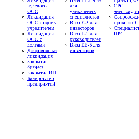
Ликвидация
Виза EB2 NIW
проектиро
нулевого
для
СРО
ООО
уникальных
энергоауди
Ликвидация
специалистов
Сопровожд
ООО с одним
Виза E-2 для
проверок 
учредителем
инвесторов
Специалис
Ликвидация
Виза L-1 для
НРС
ООО с
руководителей
долгами
Виза EB-5 для
Добровольная
инвесторов
ликвидация
Закрытие
бизнеса
Закрытие ИП
Банкротство
предприятий