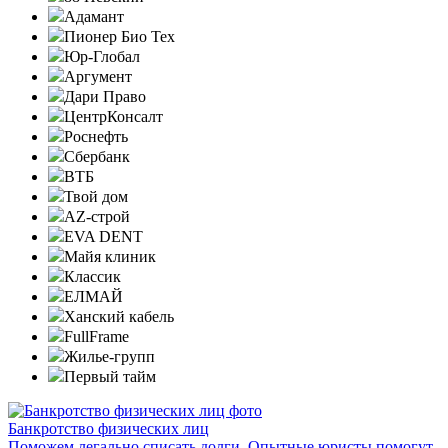
Адамант
Пионер Био Тех
Юр-Глобал
Аргумент
Дари Право
ЦентрКонсалт
Роснефть
Сбербанк
ВТБ
Твой дом
AZ-строй
EVA DENT
Майя клиник
Классик
ЕЛМАЙ
Ханский кабель
FullFrame
Жилье-групп
Первый тайм
Банкротство физических лиц
Поможем легально списать долги. Опытные юристы помогут