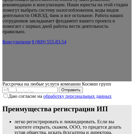
рекомендации и консультации. Наши юристы на этой стадии
помогут выбрать систему налогообложения, коды видов
деятельности ОКВЭД, банк и все остальное. Работа наших
сотрудников закладывает фундамент вашего проекта и
помогает с первых дней работы вести деятельность
правильно.
Консультация
8 (800) 555-83-54
Рассрочка на любые услуги компании Космин групп
Даю согласие на
обработку персональных данных
Преимущества регистрации ИП
легко регистрировать и ликвидировать. Если вы
захотите открыть, скажем, ООО, то придется делать
устав общества, искать бухгалтера и директора,