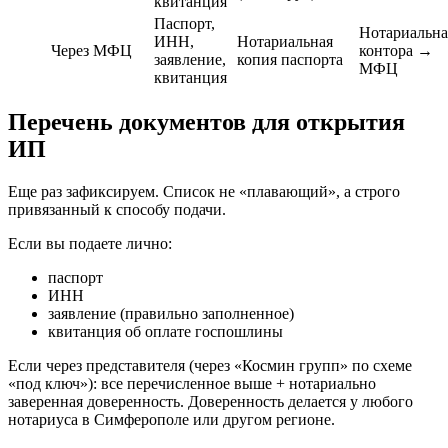
квитанция
Паспорт,
Нотариальна
ИНН,
Нотариальная
Через МФЦ
контора →
заявление,
копия паспорта
МФЦ
квитанция
Перечень документов для открытия
ИП
Еще раз зафиксируем. Список не «плавающий», а строго
привязанный к способу подачи.
Если вы подаете лично:
паспорт
ИНН
заявление (правильно заполненное)
квитанция об оплате госпошлины
Если через представителя (через «Космин групп» по схеме
«под ключ»): все перечисленное выше + нотариально
заверенная доверенность. Доверенность делается у любого
нотариуса в Симферополе или другом регионе.