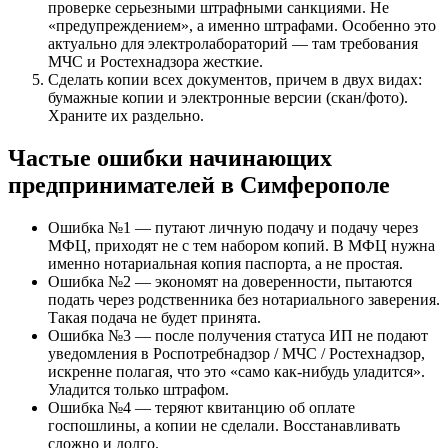
проверке серьезными штрафными санкциями. Не
«предупреждением», а именно штрафами. Особенно это
актуально для электролабораторий — там требования
МЧС и Ростехнадзора жесткие.
Сделать копии всех документов, причем в двух видах:
бумажные копии и электронные версии (скан/фото).
Храните их раздельно.
Частые ошибки начинающих
предпринимателей в Симферополе
Ошибка №1 — путают личную подачу и подачу через
МФЦ, приходят не с тем набором копий. В МФЦ нужна
именно нотариальная копия паспорта, а не простая.
Ошибка №2 — экономят на доверенности, пытаются
подать через родственника без нотариального заверения.
Такая подача не будет принята.
Ошибка №3 — после получения статуса ИП не подают
уведомления в Роспотребнадзор / МЧС / Ростехнадзор,
искренне полагая, что это «само как-нибудь уладится».
Уладится только штрафом.
Ошибка №4 — теряют квитанцию об оплате
госпошлины, а копии не сделали. Восстанавливать
сложно и долго.