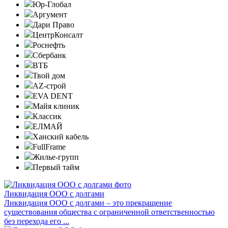
Юр-Глобал
Аргумент
Дари Право
ЦентрКонсалт
Роснефть
Сбербанк
ВТБ
Твой дом
AZ-строй
EVA DENT
Майя клиник
Классик
ЕЛМАЙ
Ханский кабель
FullFrame
Жилье-групп
Первый тайм
Ликвидация ООО с долгами
Ликвидация ООО с долгами – это прекращение
существования общества с ограниченной ответственностью
без перехода его ...