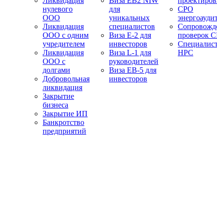
Ликвидация
Виза EB2 NIW
проектиро
нулевого
для
СРО
ООО
уникальных
энергоауди
Ликвидация
специалистов
Сопровожд
ООО с одним
Виза E-2 для
проверок 
учредителем
инвесторов
Специалис
Ликвидация
Виза L-1 для
НРС
ООО с
руководителей
долгами
Виза EB-5 для
Добровольная
инвесторов
ликвидация
Закрытие
бизнеса
Закрытие ИП
Банкротство
предприятий