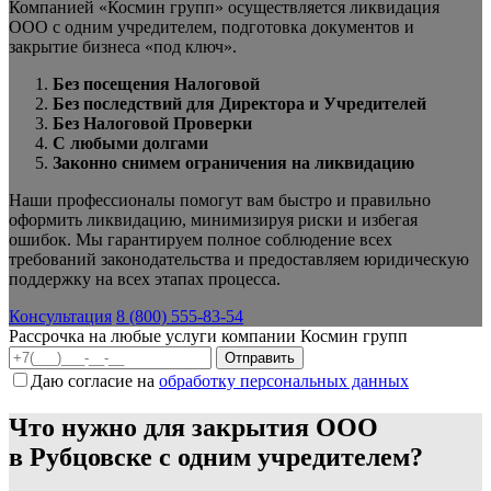
Компанией «Космин групп» осуществляется ликвидация
ООО с одним учредителем, подготовка документов и
закрытие бизнеса «под ключ».
Без посещения Налоговой
Без последствий для Директора и Учредителей
Без Налоговой Проверки
С любыми долгами
Законно снимем ограничения на ликвидацию
Наши профессионалы помогут вам быстро и правильно
оформить ликвидацию, минимизируя риски и избегая
ошибок. Мы гарантируем полное соблюдение всех
требований законодательства и предоставляем юридическую
поддержку на всех этапах процесса.
Консультация
8 (800) 555-83-54
Рассрочка на любые услуги компании Космин групп
Даю согласие на
обработку персональных данных
Что нужно для закрытия ООО
в Рубцовске с одним учредителем?