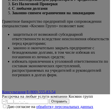
Без Налоговой Проверки
С любыми долгами
Законно снимем ограничения на ликвидацию
Грамотное банкротство предприятий при сопровождении
специалистами «Космин Групп» позволяет вам:
защититься от возможной субсидиарной
ответственности вследствие неисполнения обязательств
перед кредиторами;
законно и окончательно закрыть предприятие с
безнадежными долгами, в том числе избежав их
погашения из личных средств;
избежать привлечения к уголовной ответственности по
составам экономических преступлений,
распространяемых на учредителей и руководителей
погрязших в долгах фирм.
Консультация
8 (800) 555-83-54
Рассрочка на любые услуги компании Космин групп
Даю согласие на
обработку персональных данных