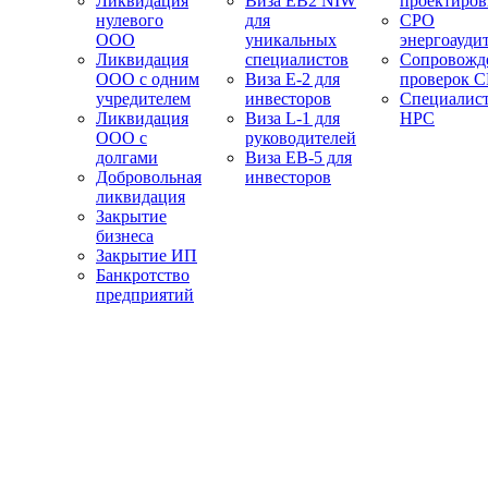
Ликвидация
Виза EB2 NIW
проектиро
нулевого
для
СРО
ООО
уникальных
энергоауди
Ликвидация
специалистов
Сопровожд
ООО с одним
Виза E-2 для
проверок 
учредителем
инвесторов
Специалис
Ликвидация
Виза L-1 для
НРС
ООО с
руководителей
долгами
Виза EB-5 для
Добровольная
инвесторов
ликвидация
Закрытие
бизнеса
Закрытие ИП
Банкротство
предприятий