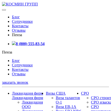
Блог
Сотрудники
Контакты
Отзывы
Пенза
8 (800) 555-83-54
Пенза
Блог
Сотрудники
Контакты
Отзывы
заказать звонок
Ликвидация фирм
Визы США
СРО
Ликвидация фирм
Виза талантов
СРО строит
Ликвидация
О-1
СРО изыск
ООО
Виза EB-1A
СРО