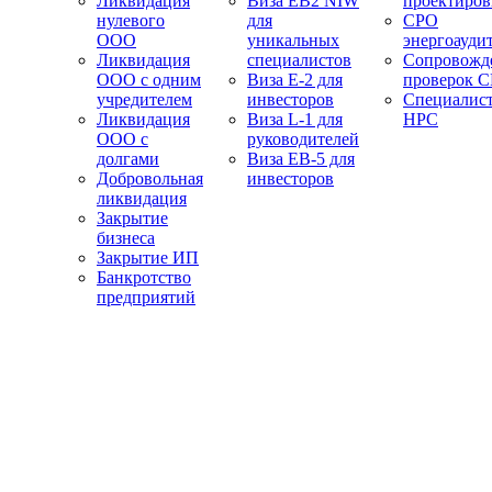
Ликвидация
Виза EB2 NIW
проектиро
нулевого
для
СРО
ООО
уникальных
энергоауди
Ликвидация
специалистов
Сопровожд
ООО с одним
Виза E-2 для
проверок 
учредителем
инвесторов
Специалис
Ликвидация
Виза L-1 для
НРС
ООО с
руководителей
долгами
Виза EB-5 для
Добровольная
инвесторов
ликвидация
Закрытие
бизнеса
Закрытие ИП
Банкротство
предприятий