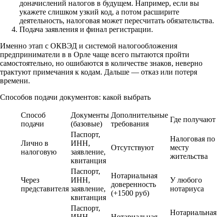
доначислений налогов в будущем. Например, если вы
укажете слишком узкий код, а потом расширите
деятельность, налоговая может пересчитать обязательства.
Подача заявления и финал регистрации.
Именно этап с ОКВЭД и системой налогообложения
предприниматели в в Орле чаще всего пытаются пройти
самостоятельно, но ошибаются в количестве знаков, неверно
трактуют примечания к кодам. Дальше — отказ или потеря
времени.
Способов подачи документов: какой выбрать
Способ
Документы
Дополнительные
Где получают
подачи
(базовые)
требования
Паспорт,
Налоговая по
Лично в
ИНН,
Отсутствуют
месту
налоговую
заявление,
жительства
квитанция
Паспорт,
Нотариальная
Через
ИНН,
У любого
доверенность
представителя
заявление,
нотариуса
(+1500 руб)
квитанция
Паспорт,
Нотариальная
ИНН,
Нотариальная