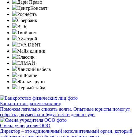
Дари Право
ЦентрКонсалт
Роснефть
Сбербанк
ВТБ
Твой дом
AZ-строй
EVA DENT
Майя клиник
Классик
ЕЛМАЙ
Ханский кабель
FullFrame
Жилье-групп
Первый тайм
Банкротство физических лиц
Поможем легально списать долги. Опытные юристы помогут
собрать документы и будут вести дело в суде.
Смена учредителя ООО
Директор – это единоличный исполнительный орган, который
действует от имени общества и в его интересах. ...