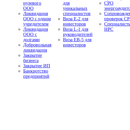
нулевого
для
СРО
ООО
уникальных
энергоаудит
Ликвидация
специалистов
Сопровожде
ООО с одним
Виза E-2 для
проверок С
учредителем
инвесторов
Специалист
Ликвидация
Виза L-1 для
НРС
ООО с
руководителей
долгами
Виза EB-5 для
Добровольная
инвесторов
ликвидация
Закрытие
бизнеса
Закрытие ИП
Банкротство
предприятий