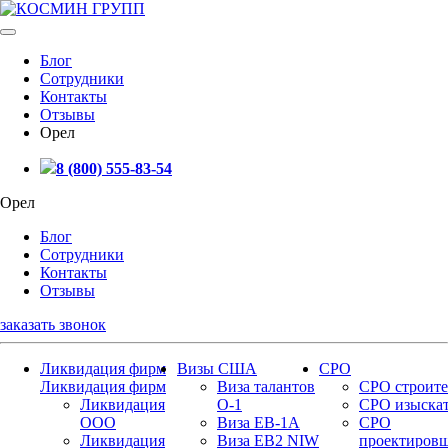
Блог
Сотрудники
Контакты
Отзывы
Орел
8 (800) 555-83-54
Орел
Блог
Сотрудники
Контакты
Отзывы
заказать звонок
Ликвидация фирм
Визы США
СРО
Ликвидация фирм
Виза талантов
СРО строите
Ликвидация
О-1
СРО изыска
ООО
Виза EB-1A
СРО
Ликвидация
Виза EB2 NIW
проектиров