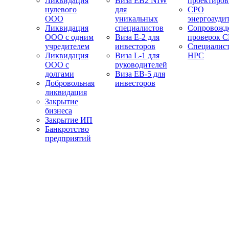
Ликвидация
Виза EB2 NIW
проектиро
нулевого
для
СРО
ООО
уникальных
энергоауди
Ликвидация
специалистов
Сопровожд
ООО с одним
Виза E-2 для
проверок 
учредителем
инвесторов
Специалис
Ликвидация
Виза L-1 для
НРС
ООО с
руководителей
долгами
Виза EB-5 для
Добровольная
инвесторов
ликвидация
Закрытие
бизнеса
Закрытие ИП
Банкротство
предприятий