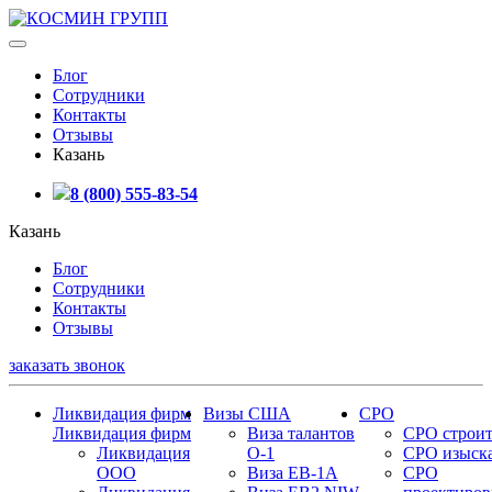
Блог
Сотрудники
Контакты
Отзывы
Казань
8 (800) 555-83-54
Казань
Блог
Сотрудники
Контакты
Отзывы
заказать звонок
Ликвидация фирм
Визы США
СРО
Ликвидация фирм
Виза талантов
СРО строит
Ликвидация
О-1
СРО изыск
ООО
Виза EB-1A
СРО