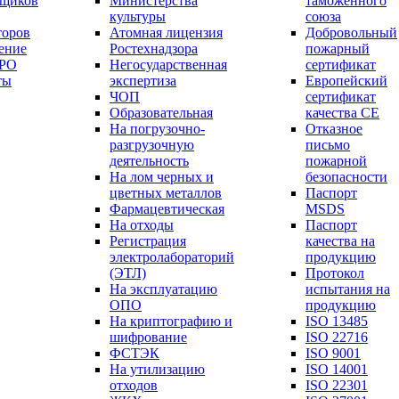
вщиков
Министерства
таможенного
культуры
союза
торов
Атомная лицензия
Добровольный
ение
Ростехнадзора
пожарный
СРО
Негосударственная
сертификат
ты
экспертиза
Европейский
ЧОП
сертификат
Образовательная
качества СЕ
На погрузочно-
Отказное
разгрузочную
письмо
деятельность
пожарной
На лом черных и
безопасности
цветных металлов
Паспорт
Фармацевтическая
МSDS
На отходы
Паспорт
Регистрация
качества на
электролабораторий
продукцию
(ЭТЛ)
Протокол
На эксплуатацию
испытания на
ОПО
продукцию
На криптографию и
ISO 13485
шифрование
ISO 22716
ФСТЭК
ISO 9001
На утилизацию
ISO 14001
отходов
ISO 22301