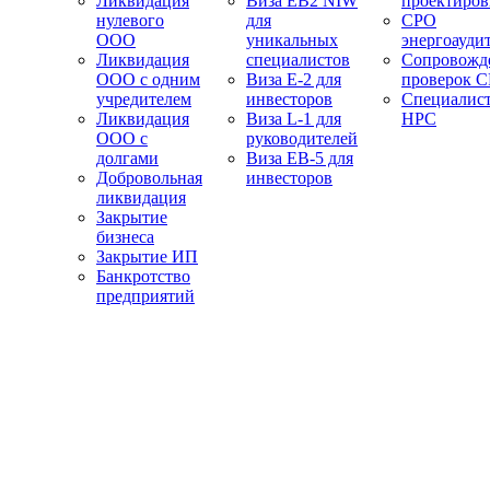
Ликвидация
Виза EB2 NIW
проектиро
нулевого
для
СРО
ООО
уникальных
энергоауди
Ликвидация
специалистов
Сопровожд
ООО с одним
Виза E-2 для
проверок 
учредителем
инвесторов
Специалис
Ликвидация
Виза L-1 для
НРС
ООО с
руководителей
долгами
Виза EB-5 для
Добровольная
инвесторов
ликвидация
Закрытие
бизнеса
Закрытие ИП
Банкротство
предприятий