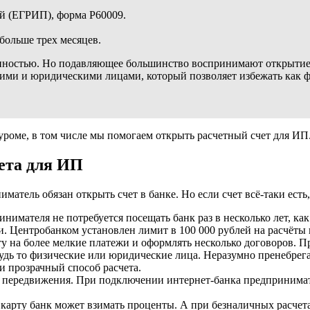
ей (ЕГРИП), форма Р60009.
больше трех месяцев.
занностью. Но подавляющее большинство воспринимают открытие
ими и юридическими лицами, который позволяет избежать как ф
роме, в том числе мы помогаем открыть расчетный счет для ИП
ета для ИП
атель обязан открыть счет в банке. Но если счет всё-таки есть
инимателя не потребуется посещать банк раз в несколько лет, как
. Центробанком установлен лимит в 100 000 рублей на расчёты 
 на более мелкие платежи и оформлять несколько договоров. При
дь то физические или юридические лица. Неразумно пренебрега
и прозрачный способ расчета.
у передвижения. При подключении интернет-банка предпринимат
карту банк может взимать проценты. А при безналичных расчет