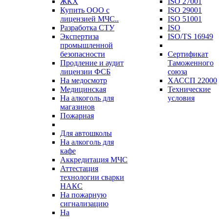
ЖКХ
ISO 27001
Купить ООО с
ISO 29001
лицензией МЧС..
ISO 51001
Разработка СТУ
ISO
Экспертиза
ISO/TS 16949
промышленной
безопасности
Сертификат
Продление и аудит
Таможенного
лицензии ФСБ
союза
На медосмотр
ХАССП 22000
Медицинская
Технические
На алкоголь для
условия
магазинов
Пожарная
Для автошколы
На алкоголь для
кафе
Аккредитация МЧС
Аттестация
технологии сварки
НАКС
На пожарную
сигнализацию
На