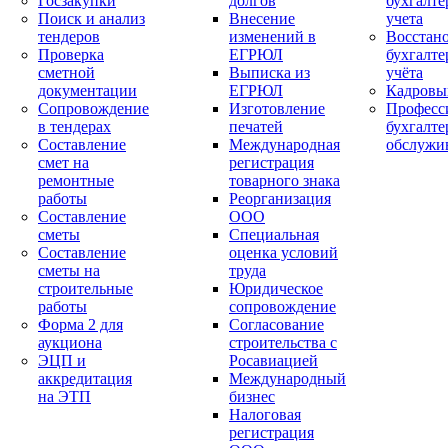
Госзакупки
долгов
бухгалте
Поиск и анализ
Внесение
учета
тендеров
изменений в
Восстан
Проверка
ЕГРЮЛ
бухгалте
сметной
Выписка из
учёта
документации
ЕГРЮЛ
Кадровы
Сопровождение
Изготовление
Професс
в тендерах
печатей
бухгалте
Составление
Международная
обслужи
смет на
регистрация
ремонтные
товарного знака
работы
Реорганизация
Составление
ООО
сметы
Специальная
Составление
оценка условий
сметы на
труда
строительные
Юридическое
работы
сопровождение
Форма 2 для
Согласование
аукциона
строительства с
ЭЦП и
Росавиацией
аккредитация
Международный
на ЭТП
бизнес
Налоговая
регистрация