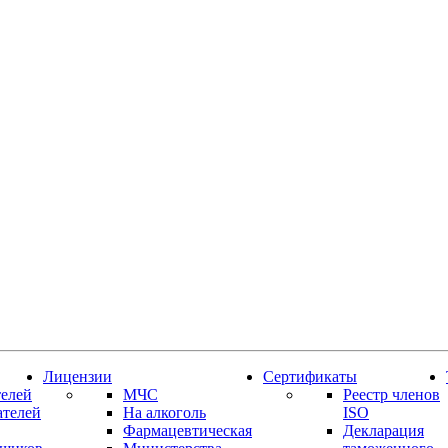
Лицензии
Сертификаты
елей
МЧС
Реестр членов
ателей
На алкоголь
ISO
Фармацевтическая
Декларация