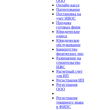
ООО
Онлайн касса
Патентование
Постановка на
учет НВОС
Продажа
готовых фирм
Юридические
адреса
Юридическое
обслуживание
Банкротство
физических лиц
Разрешение на
строительство
ИЖС
Расчетный счет
для ИП
Регистрация ИП
Регистрация
ООО
Регистрация
товарного знака
в ФИПС