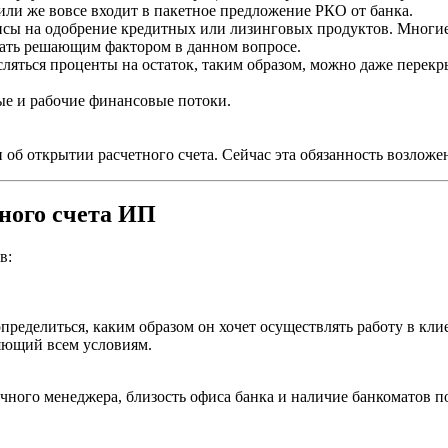
или же вовсе входит в пакетное предложение РКО от банка.
сы на одобрение кредитных или лизинговых продуктов. Многие
тать решающим фактором в данном вопросе.
сляться проценты на остаток, таким образом, можно даже перекр
ые и рабочие финансовые потоки.
б открытии расчетного счета. Сейчас эта обязанность возложен
ного счета ИП
в:
еделиться, каким образом он хочет осуществлять работу в кли
яющий всем условиям.
чного менеджера, близость офиса банка и наличие банкоматов по