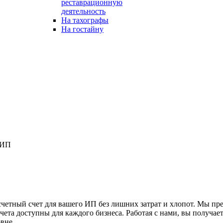
реставрационную
деятельность
На тахографы
На гостайну
 ИП
етный счет для вашего ИП без лишних затрат и хлопот. Мы пре
чета доступны для каждого бизнеса. Работая с нами, вы получае
вне.