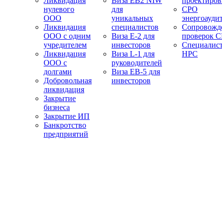
Ликвидация
Виза EB2 NIW
проектиро
нулевого
для
СРО
ООО
уникальных
энергоауди
Ликвидация
специалистов
Сопровожд
ООО с одним
Виза E-2 для
проверок 
учредителем
инвесторов
Специалис
Ликвидация
Виза L-1 для
НРС
ООО с
руководителей
долгами
Виза EB-5 для
Добровольная
инвесторов
ликвидация
Закрытие
бизнеса
Закрытие ИП
Банкротство
предприятий