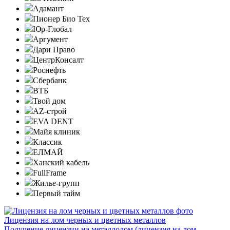
Адамант
Пионер Био Тех
Юр-Глобал
Аргумент
Дари Право
ЦентрКонсалт
Роснефть
Сбербанк
ВТБ
Твой дом
AZ-строй
EVA DENT
Майя клиник
Классик
ЕЛМАЙ
Ханский кабель
FullFrame
Жилье-групп
Первый тайм
Лицензия на лом черных и цветных металлов
Получение лицензии на металлолом (лицензия на лом