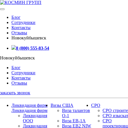
Блог
Сотрудники
Контакты
Отзывы
Новокуйбышевск
8 (800) 555-83-54
Новокуйбышевск
Блог
Сотрудники
Контакты
Отзывы
заказать звонок
Ликвидация фирм
Визы США
СРО
Ликвидация фирм
Виза талантов
СРО строите
Ликвидация
О-1
СРО изыска
ООО
Виза EB-1A
СРО
Ликвидация
Виза EB2 NIW
проектиров