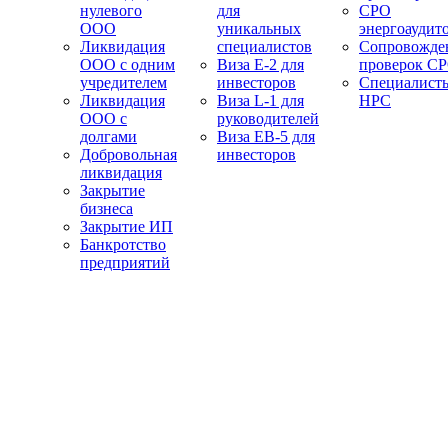
нулевого
для
СРО
ООО
уникальных
энергоаудит
Ликвидация
специалистов
Сопровожде
ООО с одним
Виза E-2 для
проверок С
учредителем
инвесторов
Специалист
Ликвидация
Виза L-1 для
НРС
ООО с
руководителей
долгами
Виза EB-5 для
Добровольная
инвесторов
ликвидация
Закрытие
бизнеса
Закрытие ИП
Банкротство
предприятий