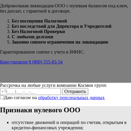
Добровольная ликвидация ООО с нулевым балансом под ключ,
без доплат, с гарантией в договоре.
Без посещения Налоговой
Без последствий для Директора и Учредителей
Без Налоговой Проверки
С любыми долгами
Законно снимем ограничения на ликвидацию
Гарантированное снятие с учета в ИФНС.
Консультация
8 (800) 555-83-54
Рассрочка на любые услуги компании Космин групп
Даю согласие на
обработку персональных данных
Признаки нулевого ООО
отсутствие движений и операций по счетам, открытым в
кредитно-финансовых учреждения;