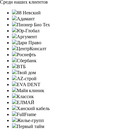
Среди наших клиентов
88 Невский
Адамант
Пионер Био Тех
Юр-Глобал
Аргумент
Дари Право
ЦентрКонсалт
Роснефть
Сбербанк
ВТБ
Твой дом
AZ-строй
EVA DENT
Майя клиник
Классик
ЕЛМАЙ
Ханский кабель
FullFrame
Жилье-групп
Первый тайм