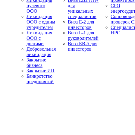
Ликвидация
Виза EB2 NIW
проектиро
нулевого
для
СРО
ООО
уникальных
энергоауди
Ликвидация
специалистов
Сопровожд
ООО с одним
Виза E-2 для
проверок 
учредителем
инвесторов
Специалис
Ликвидация
Виза L-1 для
НРС
ООО с
руководителей
долгами
Виза EB-5 для
Добровольная
инвесторов
ликвидация
Закрытие
бизнеса
Закрытие ИП
Банкротство
предприятий