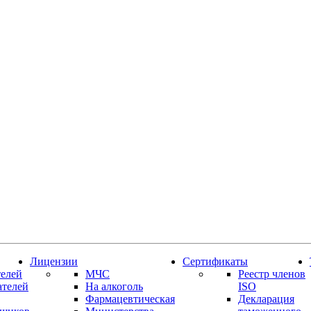
Лицензии
Сертификаты
елей
МЧС
Реестр членов
ателей
На алкоголь
ISO
Фармацевтическая
Декларация