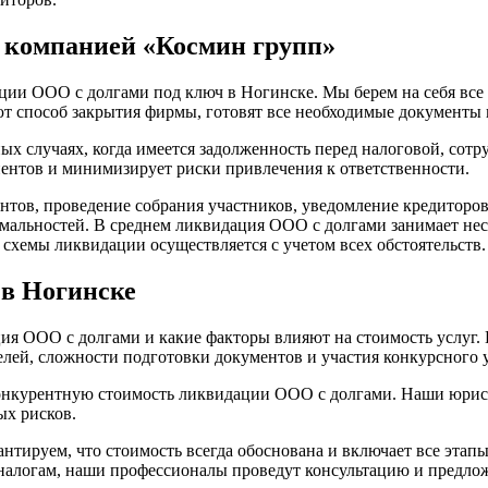
 компанией «Космин групп»
и ООО с долгами под ключ в Ногинске. Мы берем на себя все э
т способ закрытия фирмы, готовят все необходимые документы
х случаях, когда имеется задолженность перед налоговой, сот
иентов и минимизирует риски привлечения к ответственности.
тов, проведение собрания участников, уведомление кредиторов
альностей. В среднем ликвидация ООО с долгами занимает неск
схемы ликвидации осуществляется с учетом всех обстоятельств.
в Ногинске
ия ООО с долгами и какие факторы влияют на стоимость услуг.
телей, сложности подготовки документов и участия конкурсного
онкурентную стоимость ликвидации ООО с долгами. Наши юристы
ых рисков.
нтируем, что стоимость всегда обоснована и включает все этап
о налогам, наши профессионалы проведут консультацию и предло