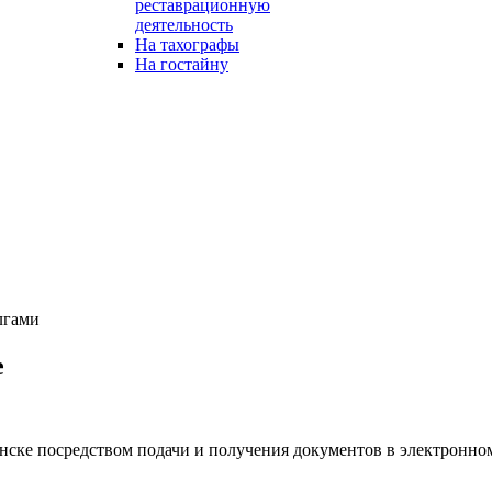
реставрационную
деятельность
На тахографы
На гостайну
лгами
е
ке посредством подачи и получения документов в электронном