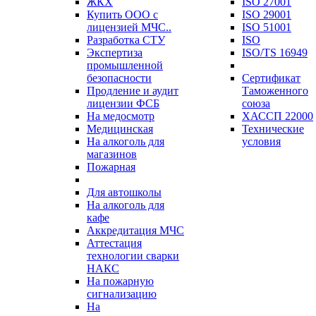
ЖКХ
ISO 27001
Купить ООО с
ISO 29001
лицензией МЧС..
ISO 51001
Разработка СТУ
ISO
Экспертиза
ISO/TS 16949
промышленной
безопасности
Сертификат
Продление и аудит
Таможенного
лицензии ФСБ
союза
На медосмотр
ХАССП 22000
Медицинская
Технические
На алкоголь для
условия
магазинов
Пожарная
Для автошколы
На алкоголь для
кафе
Аккредитация МЧС
Аттестация
технологии сварки
НАКС
На пожарную
сигнализацию
На