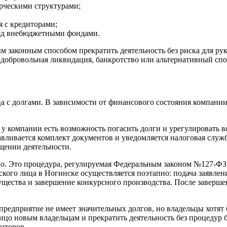
ерческими структурами;
я с кредиторами;
ред внебюджетными фондами.
м законным способом прекратить деятельность без риска для р
добровольная ликвидация, банкротство или альтернативный спо
а с долгами. В зависимости от финансового состояния компани
 компании есть возможность погасить долги и урегулировать вс
вливается комплект документов и уведомляется налоговая служб
щении деятельности.
о. Это процедура, регулируемая Федеральным законом №127-ФЗ, 
ского лица в Ногинске осуществляется поэтапно: подача заявле
щества и завершение конкурсного производства. После завершен
редприятие не имеет значительных долгов, но владельцы хотят 
лицо новым владельцам и прекратить деятельность без процедур 
диторов.