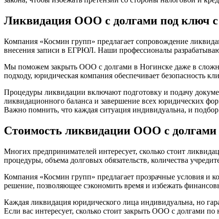
Ликвидация ООО с долгами под ключ с
Компания «Космин групп» предлагает сопровождение ликвидаци
внесения записи в ЕГРЮЛ. Наши профессионалы разрабатываю
Мы поможем закрыть ООО с долгами в Ногинске даже в сложны
подходу, юридическая компания обеспечивает безопасность кл
Процедуры ликвидации включают подготовку и подачу докумен
ликвидационного баланса и завершение всех юридических форм
Важно помнить, что каждая ситуация индивидуальна, и подбор 
Стоимость ликвидации ООО с долгами 
Многих предпринимателей интересует, сколько стоит ликвидац
процедуры, объема долговых обязательств, количества учреди
Компания «Космин групп» предлагает прозрачные условия и к
решение, позволяющее сэкономить время и избежать финансов
Каждая ликвидация юридического лица индивидуальна, но гара
Если вас интересует, сколько стоит закрыть ООО с долгами п