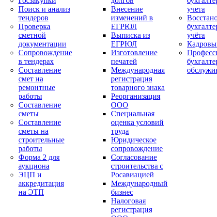
Госзакупки
долгов
бухгалте
Поиск и анализ
Внесение
учета
тендеров
изменений в
Восстан
Проверка
ЕГРЮЛ
бухгалте
сметной
Выписка из
учёта
документации
ЕГРЮЛ
Кадровы
Сопровождение
Изготовление
Професс
в тендерах
печатей
бухгалте
Составление
Международная
обслужи
смет на
регистрация
ремонтные
товарного знака
работы
Реорганизация
Составление
ООО
сметы
Специальная
Составление
оценка условий
сметы на
труда
строительные
Юридическое
работы
сопровождение
Форма 2 для
Согласование
аукциона
строительства с
ЭЦП и
Росавиацией
аккредитация
Международный
на ЭТП
бизнес
Налоговая
регистрация