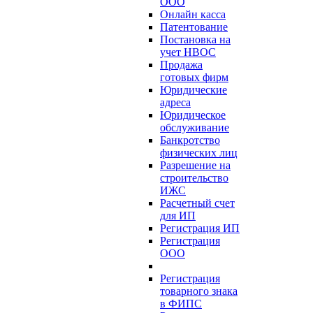
ООО
Онлайн касса
Патентование
Постановка на
учет НВОС
Продажа
готовых фирм
Юридические
адреса
Юридическое
обслуживание
Банкротство
физических лиц
Разрешение на
строительство
ИЖС
Расчетный счет
для ИП
Регистрация ИП
Регистрация
ООО
Регистрация
товарного знака
в ФИПС