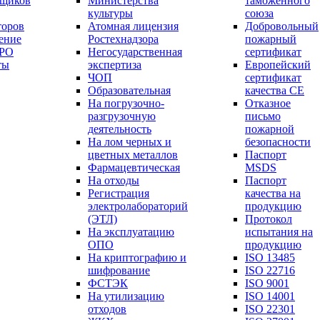
вщиков
Министерства
таможенного
культуры
союза
торов
Атомная лицензия
Добровольный
ение
Ростехнадзора
пожарный
СРО
Негосударственная
сертификат
ты
экспертиза
Европейский
ЧОП
сертификат
Образовательная
качества СЕ
На погрузочно-
Отказное
разгрузочную
письмо
деятельность
пожарной
На лом черных и
безопасности
цветных металлов
Паспорт
Фармацевтическая
МSDS
На отходы
Паспорт
Регистрация
качества на
электролабораторий
продукцию
(ЭТЛ)
Протокол
На эксплуатацию
испытания на
ОПО
продукцию
На криптографию и
ISO 13485
шифрование
ISO 22716
ФСТЭК
ISO 9001
На утилизацию
ISO 14001
отходов
ISO 22301