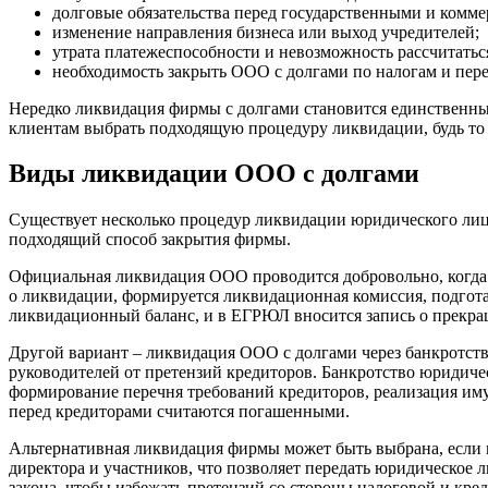
долговые обязательства перед государственными и комм
изменение направления бизнеса или выход учредителей;
утрата платежеспособности и невозможность рассчитатьс
необходимость закрыть ООО с долгами по налогам и пе
Нередко ликвидация фирмы с долгами становится единственны
клиентам выбрать подходящую процедуру ликвидации, будь то 
Виды ликвидации ООО с долгами
Существует несколько процедур ликвидации юридического лиц
подходящий способ закрытия фирмы.
Официальная ликвидация ООО проводится добровольно, когда у
о ликвидации, формируется ликвидационная комиссия, подгота
ликвидационный баланс, и в ЕГРЮЛ вносится запись о прекра
Другой вариант – ликвидация ООО с долгами через банкротств
руководителей от претензий кредиторов. Банкротство юридиче
формирование перечня требований кредиторов, реализация иму
перед кредиторами считаются погашенными.
Альтернативная ликвидация фирмы может быть выбрана, если п
директора и участников, что позволяет передать юридическое 
закона, чтобы избежать претензий со стороны налоговой и кре