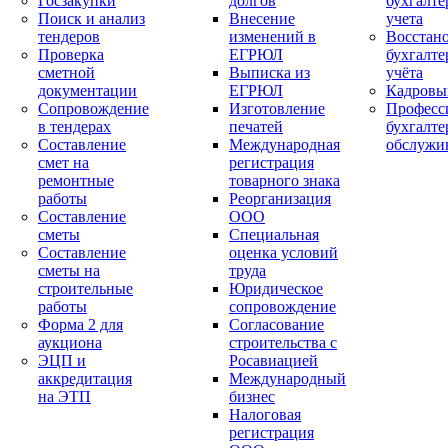
Госзакупки
долгов
бухгалте
Поиск и анализ
Внесение
учета
тендеров
изменений в
Восстан
Проверка
ЕГРЮЛ
бухгалте
сметной
Выписка из
учёта
документации
ЕГРЮЛ
Кадровы
Сопровождение
Изготовление
Професс
в тендерах
печатей
бухгалте
Составление
Международная
обслужи
смет на
регистрация
ремонтные
товарного знака
работы
Реорганизация
Составление
ООО
сметы
Специальная
Составление
оценка условий
сметы на
труда
строительные
Юридическое
работы
сопровождение
Форма 2 для
Согласование
аукциона
строительства с
ЭЦП и
Росавиацией
аккредитация
Международный
на ЭТП
бизнес
Налоговая
регистрация