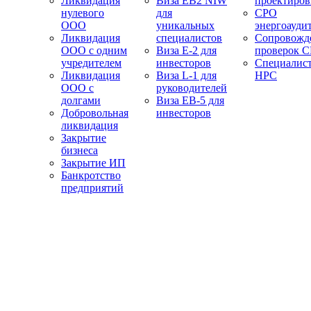
Ликвидация
Виза EB2 NIW
проектиро
нулевого
для
СРО
ООО
уникальных
энергоауди
Ликвидация
специалистов
Сопровожд
ООО с одним
Виза E-2 для
проверок 
учредителем
инвесторов
Специалис
Ликвидация
Виза L-1 для
НРС
ООО с
руководителей
долгами
Виза EB-5 для
Добровольная
инвесторов
ликвидация
Закрытие
бизнеса
Закрытие ИП
Банкротство
предприятий