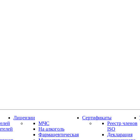
Лицензии
Сертификаты
елей
МЧС
Реестр членов
ателей
На алкоголь
ISO
Фармацевтическая
Декларация