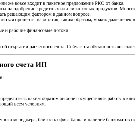
или же вовсе входит в пакетное предложение РКО от банка.
сы на одобрение кредитных или лизинговых продуктов. Многие
тать решающим фактором в данном вопросе.
сляться проценты на остаток, таким образом, можно даже перекр
ые и рабочие финансовые потоки.
б открытии расчетного счета. Сейчас эта обязанность возложен
ного счета ИП
в:
еделиться, каким образом он хочет осуществлять работу в кли
яющий всем условиям.
чного менеджера, близость офиса банка и наличие банкоматов по