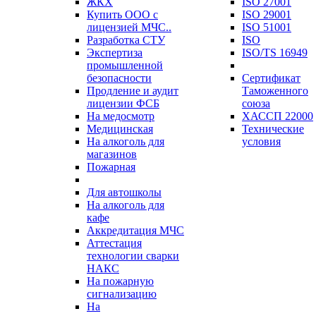
ЖКХ
ISO 27001
Купить ООО с
ISO 29001
лицензией МЧС..
ISO 51001
Разработка СТУ
ISO
Экспертиза
ISO/TS 16949
промышленной
безопасности
Сертификат
Продление и аудит
Таможенного
лицензии ФСБ
союза
На медосмотр
ХАССП 22000
Медицинская
Технические
На алкоголь для
условия
магазинов
Пожарная
Для автошколы
На алкоголь для
кафе
Аккредитация МЧС
Аттестация
технологии сварки
НАКС
На пожарную
сигнализацию
На