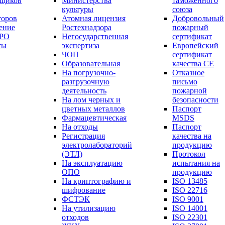
вщиков
Министерства
таможенного
культуры
союза
торов
Атомная лицензия
Добровольный
ение
Ростехнадзора
пожарный
СРО
Негосударственная
сертификат
ты
экспертиза
Европейский
ЧОП
сертификат
Образовательная
качества СЕ
На погрузочно-
Отказное
разгрузочную
письмо
деятельность
пожарной
На лом черных и
безопасности
цветных металлов
Паспорт
Фармацевтическая
МSDS
На отходы
Паспорт
Регистрация
качества на
электролабораторий
продукцию
(ЭТЛ)
Протокол
На эксплуатацию
испытания на
ОПО
продукцию
На криптографию и
ISO 13485
шифрование
ISO 22716
ФСТЭК
ISO 9001
На утилизацию
ISO 14001
отходов
ISO 22301