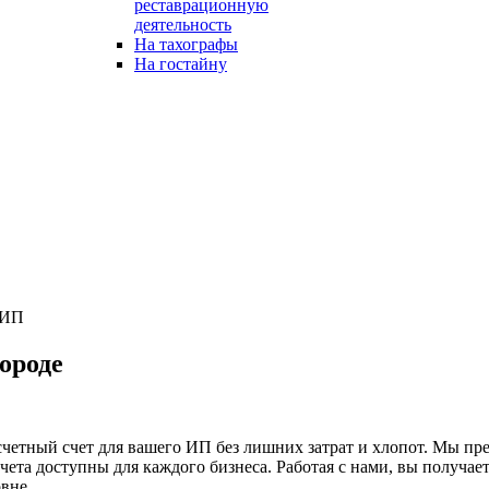
реставрационную
деятельность
На тахографы
На гостайну
 ИП
ороде
етный счет для вашего ИП без лишних затрат и хлопот. Мы пре
чета доступны для каждого бизнеса. Работая с нами, вы получае
вне.