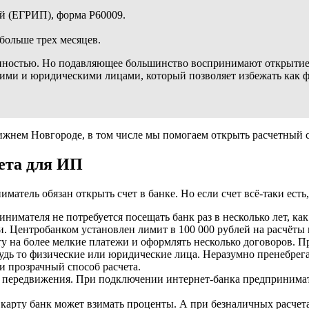
ей (ЕГРИП), форма Р60009.
больше трех месяцев.
занностью. Но подавляющее большинство воспринимают открытие
ими и юридическими лицами, который позволяет избежать как ф
жнем Новгороде, в том числе мы помогаем открыть расчетный с
ета для ИП
атель обязан открыть счет в банке. Но если счет всё-таки есть
инимателя не потребуется посещать банк раз в несколько лет, как
. Центробанком установлен лимит в 100 000 рублей на расчёты 
 на более мелкие платежи и оформлять несколько договоров. При
дь то физические или юридические лица. Неразумно пренебрега
и прозрачный способ расчета.
у передвижения. При подключении интернет-банка предпринимат
карту банк может взимать проценты. А при безналичных расчет