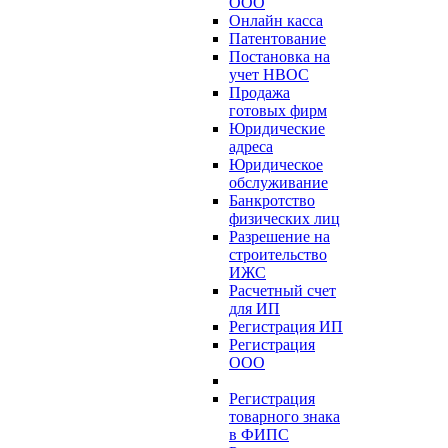
ООО
Онлайн касса
Патентование
Постановка на
учет НВОС
Продажа
готовых фирм
Юридические
адреса
Юридическое
обслуживание
Банкротство
физических лиц
Разрешение на
строительство
ИЖС
Расчетный счет
для ИП
Регистрация ИП
Регистрация
ООО
Регистрация
товарного знака
в ФИПС