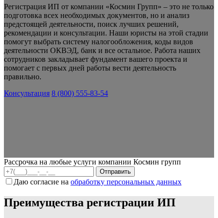
Регистрация ИП от компании «Космин Групп» – это не только
подготовка всех необходимых документов, но и анализ
предстоящей деятельности, поиск лучших решений,
рекомендации и консультации. Наши юристы на этой стадии
помогут выбрать систему налогообложения, коды видов
деятельности ОКВЭД, банк и все остальное. Работа наших
сотрудников закладывает фундамент вашего проекта и
помогает с первых дней работы вести деятельность
правильно.
Консультация
8 (800) 555-83-54
Рассрочка на любые услуги компании Космин групп
Даю согласие на
обработку персональных данных
Преимущества регистрации ИП