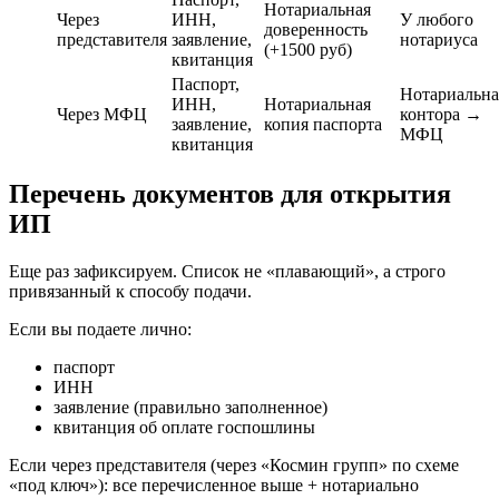
Нотариальная
Через
ИНН,
У любого
доверенность
представителя
заявление,
нотариуса
(+1500 руб)
квитанция
Паспорт,
Нотариальна
ИНН,
Нотариальная
Через МФЦ
контора →
заявление,
копия паспорта
МФЦ
квитанция
Перечень документов для открытия
ИП
Еще раз зафиксируем. Список не «плавающий», а строго
привязанный к способу подачи.
Если вы подаете лично:
паспорт
ИНН
заявление (правильно заполненное)
квитанция об оплате госпошлины
Если через представителя (через «Космин групп» по схеме
«под ключ»): все перечисленное выше + нотариально