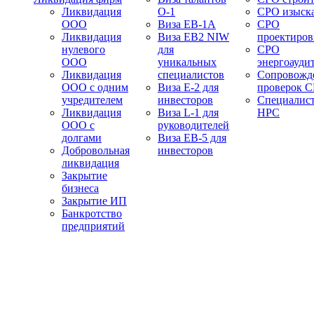
Ликвидация
О-1
СРО изыск
ООО
Виза EB-1A
СРО
Ликвидация
Виза EB2 NIW
проектиро
нулевого
для
СРО
ООО
уникальных
энергоауди
Ликвидация
специалистов
Сопровожд
ООО с одним
Виза E-2 для
проверок 
учредителем
инвесторов
Специалис
Ликвидация
Виза L-1 для
НРС
ООО с
руководителей
долгами
Виза EB-5 для
Добровольная
инвесторов
ликвидация
Закрытие
бизнеса
Закрытие ИП
Банкротство
предприятий