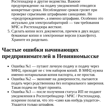
Ростехнадзор и другие ведомства. Важное
предупреждение: на подачу уведомлений отводятся
конкретные сроки. Несоблюдение сроков грозит при
проверке серьезными штрафными санкциями. Не
«предупреждением», а именно штрафами. Особенно это
актуально для электролабораторий — там требования
МЧС и Ростехнадзора жесткие.
Сделать копии всех документов, причем в двух видах:
бумажные копии и электронные версии (скан/фото).
Храните их раздельно.
Частые ошибки начинающих
предпринимателей в Невинномысске
Ошибка №1 — путают личную подачу и подачу через
МФЦ, приходят не с тем набором копий. В МФЦ нужна
именно нотариальная копия паспорта, а не простая.
Ошибка №2 — экономят на доверенности, пытаются
подать через родственника без нотариального заверения.
Такая подача не будет принята.
Ошибка №3 — после получения статуса ИП не подают
уведомления в Роспотребнадзор / МЧС / Ростехнадзор,
искренне полагая, что это «само как-нибудь уладится».
Уладится только штрафом.