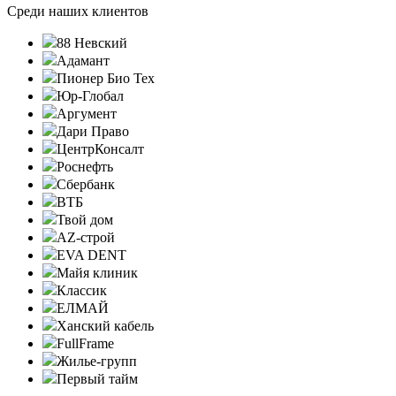
Среди наших клиентов
88 Невский
Адамант
Пионер Био Тех
Юр-Глобал
Аргумент
Дари Право
ЦентрКонсалт
Роснефть
Сбербанк
ВТБ
Твой дом
AZ-строй
EVA DENT
Майя клиник
Классик
ЕЛМАЙ
Ханский кабель
FullFrame
Жилье-групп
Первый тайм