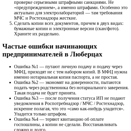
проверке серьезными штрафными санкциями. Не
«предупреждением», а именно штрафами. Особенно это
актуально для электролабораторий — там требования
МЧС и Ростехнадзора жесткие.
Сделать копии всех документов, причем в двух видах:
бумажные копии и электронные версии (скан/фото).
Храните их раздельно.
Частые ошибки начинающих
предпринимателей в Люберцах
Ошибка №1 — путают личную подачу и подачу через
МФЦ, приходят не с тем набором копий. В МФЦ нужна
именно нотариальная копия паспорта, а не простая.
Ошибка №2 — экономят на доверенности, пытаются
подать через родственника без нотариального заверения.
Такая подача не будет принята.
Ошибка №3 — после получения статуса ИП не подают
уведомления в Роспотребнадзор / МЧС / Ростехнадзор,
искренне полагая, что это «само как-нибудь уладится».
Уладится только штрафом.
Ошибка №4 — теряют квитанцию об оплате
госпошлины, а копии не сделали. Восстанавливать
сложно и долго.