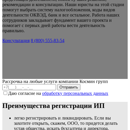
рекомендации и консультации. Наши юристы на этой стадии
помогут выбрать систему налогообложения, коды видов
деятельности ОКВЭД, банк и все остальное. Работа наших
сотрудников закладывает фундамент вашего проекта и
помогает с первых дней работы вести деятельность
правильно.
Консультация
8 (800) 555-83-54
Рассрочка на любые услуги компании Космин групп
Даю согласие на
обработку персональных данных
Преимущества регистрации ИП
легко регистрировать и ликвидировать. Если вы
захотите открыть, скажем, ООО, то придется делать
устав общества, искать бухгалтера и директора,