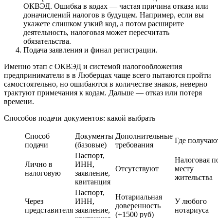
ОКВЭД. Ошибка в кодах — частая причина отказа или
доначислений налогов в будущем. Например, если вы
укажете слишком узкий код, а потом расширите
деятельность, налоговая может пересчитать
обязательства.
Подача заявления и финал регистрации.
Именно этап с ОКВЭД и системой налогообложения
предприниматели в в Люберцах чаще всего пытаются пройти
самостоятельно, но ошибаются в количестве знаков, неверно
трактуют примечания к кодам. Дальше — отказ или потеря
времени.
Способов подачи документов: какой выбрать
Способ
Документы
Дополнительные
Где получаю
подачи
(базовые)
требования
Паспорт,
Налоговая п
Лично в
ИНН,
Отсутствуют
месту
налоговую
заявление,
жительства
квитанция
Паспорт,
Нотариальная
Через
ИНН,
У любого
доверенность
представителя
заявление,
нотариуса
(+1500 руб)