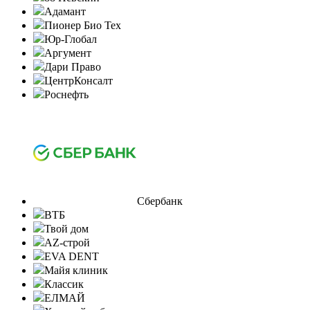
Адамант
Пионер Био Тех
Юр-Глобал
Аргумент
Дари Право
ЦентрКонсалт
Роснефть
Сбербанк
ВТБ
Твой дом
AZ-строй
EVA DENT
Майя клиник
Классик
ЕЛМАЙ