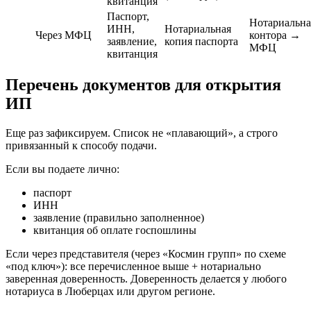
квитанция
Паспорт,
Нотариальна
ИНН,
Нотариальная
Через МФЦ
контора →
заявление,
копия паспорта
МФЦ
квитанция
Перечень документов для открытия
ИП
Еще раз зафиксируем. Список не «плавающий», а строго
привязанный к способу подачи.
Если вы подаете лично:
паспорт
ИНН
заявление (правильно заполненное)
квитанция об оплате госпошлины
Если через представителя (через «Космин групп» по схеме
«под ключ»): все перечисленное выше + нотариально
заверенная доверенность. Доверенность делается у любого
нотариуса в Люберцах или другом регионе.