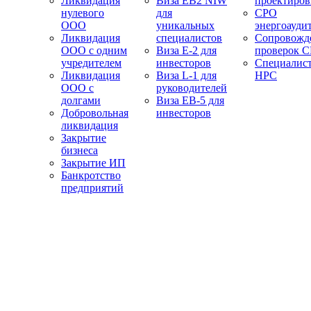
Ликвидация
Виза EB2 NIW
проектиро
нулевого
для
СРО
ООО
уникальных
энергоауди
Ликвидация
специалистов
Сопровожд
ООО с одним
Виза E-2 для
проверок 
учредителем
инвесторов
Специалис
Ликвидация
Виза L-1 для
НРС
ООО с
руководителей
долгами
Виза EB-5 для
Добровольная
инвесторов
ликвидация
Закрытие
бизнеса
Закрытие ИП
Банкротство
предприятий