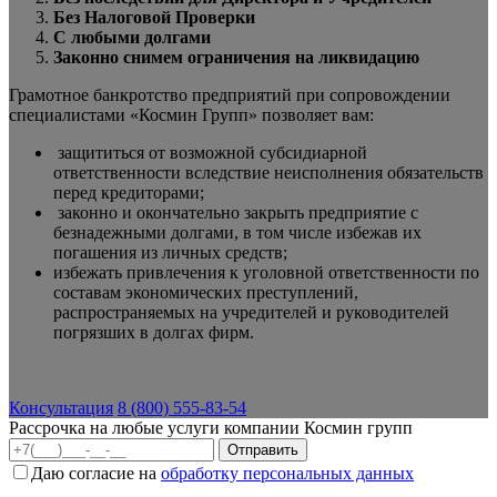
Без Налоговой Проверки
С любыми долгами
Законно снимем ограничения на ликвидацию
Грамотное банкротство предприятий при сопровождении
специалистами «Космин Групп» позволяет вам:
защититься от возможной субсидиарной
ответственности вследствие неисполнения обязательств
перед кредиторами;
законно и окончательно закрыть предприятие с
безнадежными долгами, в том числе избежав их
погашения из личных средств;
избежать привлечения к уголовной ответственности по
составам экономических преступлений,
распространяемых на учредителей и руководителей
погрязших в долгах фирм.
Консультация
8 (800) 555-83-54
Рассрочка на любые услуги компании Космин групп
Даю согласие на
обработку персональных данных