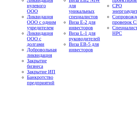
Ликвидация
Виза EB2 NIW
проектиро
нулевого
для
СРО
ООО
уникальных
энергоауди
Ликвидация
специалистов
Сопровожд
ООО с одним
Виза E-2 для
проверок 
учредителем
инвесторов
Специалис
Ликвидация
Виза L-1 для
НРС
ООО с
руководителей
долгами
Виза EB-5 для
Добровольная
инвесторов
ликвидация
Закрытие
бизнеса
Закрытие ИП
Банкротство
предприятий