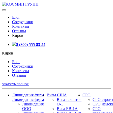
Блог
Сотрудники
Контакты
Отзывы
Киров
8 (800) 555-83-54
Киров
Блог
Сотрудники
Контакты
Отзывы
заказать звонок
Ликвидация фирм
Визы США
СРО
Ликвидация фирм
Виза талантов
СРО строит
Ликвидация
О-1
СРО изыск
ООО
Виза EB-1A
СРО