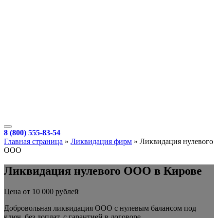
8 (800) 555-83-54
Главная страница
»
Ликвидация фирм
»
Ликвидация нулевого
ООО
Ликвидация нулевого ООО в Кирове
Цена от 10 000 рублей
Добровольная ликвидация ООО с нулевым балансом под
ключ, без доплат, с гарантией в договоре.