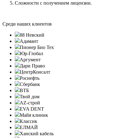
Сложности с получением лицензии.
Среди наших клиентов
88 Невский
Адамант
Пионер Био Тех
Юр-Глобал
Аргумент
Дари Право
ЦентрКонсалт
Роснефть
Сбербанк
ВТБ
Твой дом
AZ-строй
EVA DENT
Майя клиник
Классик
ЕЛМАЙ
Ханский кабель