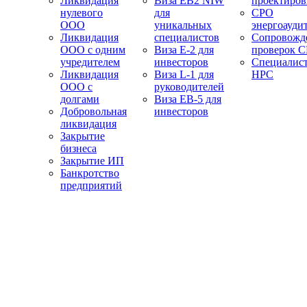
Ликвидация
Виза EB2 NIW
проектиро
нулевого
для
СРО
ООО
уникальных
энергоауди
Ликвидация
специалистов
Сопровожд
ООО с одним
Виза E-2 для
проверок 
учредителем
инвесторов
Специалис
Ликвидация
Виза L-1 для
НРС
ООО с
руководителей
долгами
Виза EB-5 для
Добровольная
инвесторов
ликвидация
Закрытие
бизнеса
Закрытие ИП
Банкротство
предприятий