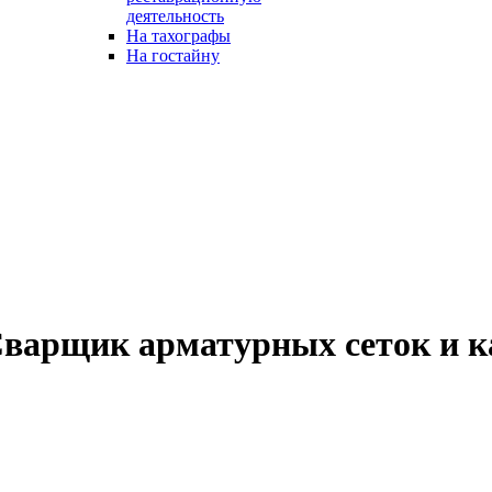
деятельность
На тахографы
На гостайну
Сварщик арматурных сеток и 