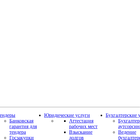
ендеры
Юридические услуги
Бухгалтерские 
Банковская
Аттестация
Бухгалте
гарантия для
рабочих мест
аутсорсин
тендера
Взыскание
Ведение
Госзакупки
долгов
бухгалтер