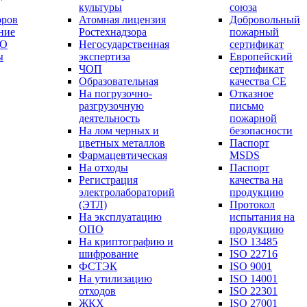
культуры
союза
оров
Атомная лицензия
Добровольный
ние
Ростехнадзора
пожарный
РО
Негосударственная
сертификат
ы
экспертиза
Европейский
ЧОП
сертификат
Образовательная
качества СЕ
На погрузочно-
Отказное
разгрузочную
письмо
деятельность
пожарной
На лом черных и
безопасности
цветных металлов
Паспорт
Фармацевтическая
МSDS
На отходы
Паспорт
Регистрация
качества на
электролабораторий
продукцию
(ЭТЛ)
Протокол
На эксплуатацию
испытания на
ОПО
продукцию
На криптографию и
ISO 13485
шифрование
ISO 22716
ФСТЭК
ISO 9001
На утилизацию
ISO 14001
отходов
ISO 22301
ЖКХ
ISO 27001