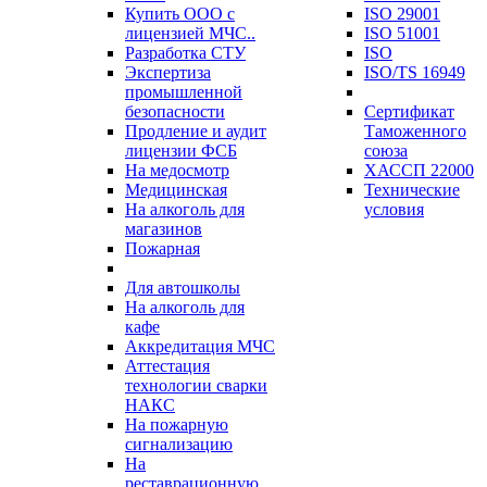
Купить ООО с
ISO 29001
лицензией МЧС..
ISO 51001
Разработка СТУ
ISO
Экспертиза
ISO/TS 16949
промышленной
безопасности
Сертификат
Продление и аудит
Таможенного
лицензии ФСБ
союза
На медосмотр
ХАССП 22000
Медицинская
Технические
На алкоголь для
условия
магазинов
Пожарная
Для автошколы
На алкоголь для
кафе
Аккредитация МЧС
Аттестация
технологии сварки
НАКС
На пожарную
сигнализацию
На
реставрационную