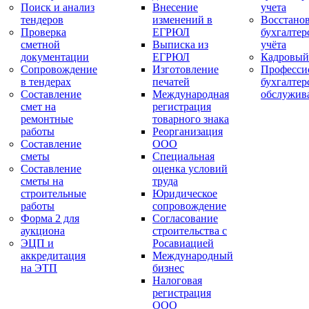
Поиск и анализ
Внесение
учета
тендеров
изменений в
Восстано
Проверка
ЕГРЮЛ
бухгалтер
сметной
Выписка из
учёта
документации
ЕГРЮЛ
Кадровый
Сопровождение
Изготовление
Професси
в тендерах
печатей
бухгалтер
Составление
Международная
обслужив
смет на
регистрация
ремонтные
товарного знака
работы
Реорганизация
Составление
ООО
сметы
Специальная
Составление
оценка условий
сметы на
труда
строительные
Юридическое
работы
сопровождение
Форма 2 для
Согласование
аукциона
строительства с
ЭЦП и
Росавиацией
аккредитация
Международный
на ЭТП
бизнес
Налоговая
регистрация
ООО