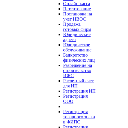
Онлайн касса
Патентование
Постановка на
учет НВОС
Продажа
готовых фирм
Юридические
адреса
Юридическое
обслуживание
Банкротство
физических лиц
Разрешение на
строительство
ИЖС
Расчетный счет
для ИП
Регистрация ИП
Регистрация
ООО
Регистрация
товарного знака
в ФИПС
Регистрация