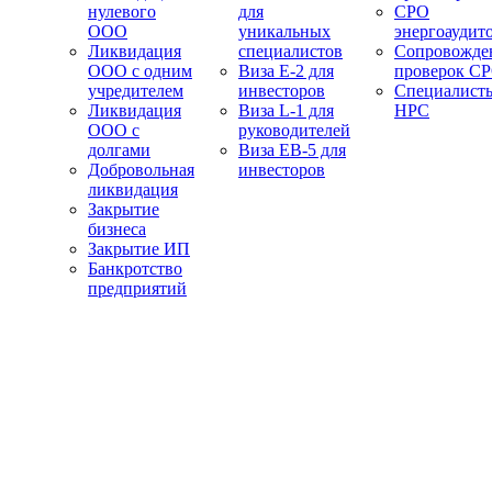
нулевого
для
СРО
ООО
уникальных
энергоаудит
Ликвидация
специалистов
Сопровожде
ООО с одним
Виза E-2 для
проверок С
учредителем
инвесторов
Специалист
Ликвидация
Виза L-1 для
НРС
ООО с
руководителей
долгами
Виза EB-5 для
Добровольная
инвесторов
ликвидация
Закрытие
бизнеса
Закрытие ИП
Банкротство
предприятий