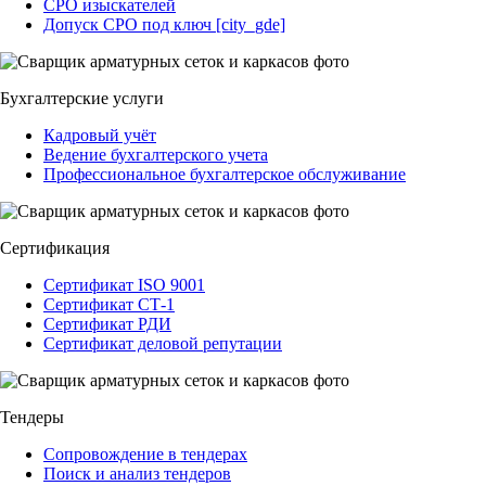
СРО изыскателей
Допуск СРО под ключ [city_gde]
Бухгалтерские услуги
Кадровый учёт
Ведение бухгалтерского учета
Профессиональное бухгалтерское обслуживание
Сертификация
Сертификат ISO 9001
Сертификат СТ-1
Сертификат РДИ
Сертификат деловой репутации
Тендеры
Сопровождение в тендерах
Поиск и анализ тендеров