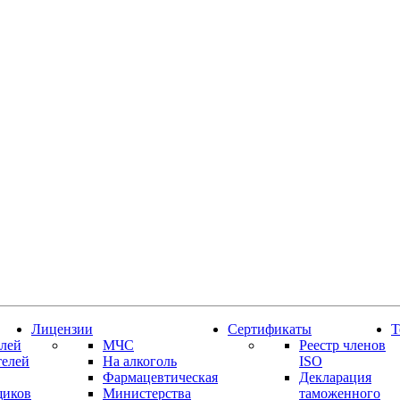
Лицензии
Сертификаты
Т
лей
МЧС
Реестр членов
телей
На алкоголь
ISO
Фармацевтическая
Декларация
щиков
Министерства
таможенного