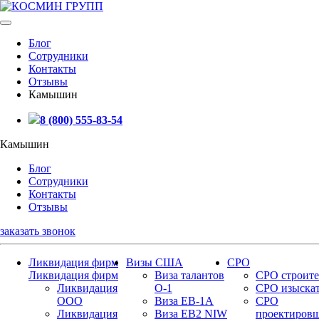
Блог
Сотрудники
Контакты
Отзывы
Камышин
8 (800) 555-83-54
Камышин
Блог
Сотрудники
Контакты
Отзывы
заказать звонок
Ликвидация фирм
Визы США
СРО
Ликвидация фирм
Виза талантов
СРО строите
Ликвидация
О-1
СРО изыска
ООО
Виза EB-1A
СРО
Ликвидация
Виза EB2 NIW
проектиров