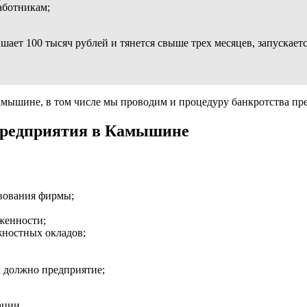
аботникам;
шает 100 тысяч рублей и тянется свыше трех месяцев, запускает
мышине, в том числе мы проводим и процедуру банкротства пр
предприятия в Камышине
твования фирмы;
женности;
жностных окладов;
м должно предприятие;
ации.