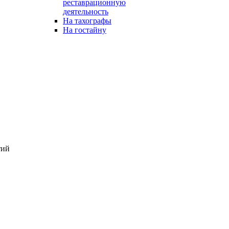
реставрационную
деятельность
На тахографы
На гостайну
тий