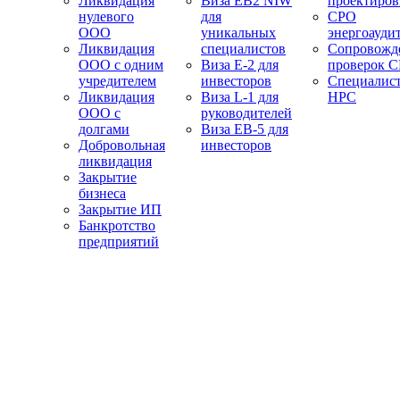
Ликвидация
Виза EB2 NIW
проектиро
нулевого
для
СРО
ООО
уникальных
энергоауди
Ликвидация
специалистов
Сопровожд
ООО с одним
Виза E-2 для
проверок 
учредителем
инвесторов
Специалис
Ликвидация
Виза L-1 для
НРС
ООО с
руководителей
долгами
Виза EB-5 для
Добровольная
инвесторов
ликвидация
Закрытие
бизнеса
Закрытие ИП
Банкротство
предприятий