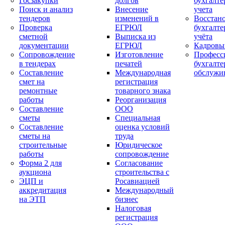
Госзакупки
долгов
бухгалте
Поиск и анализ
Внесение
учета
тендеров
изменений в
Восстан
Проверка
ЕГРЮЛ
бухгалте
сметной
Выписка из
учёта
документации
ЕГРЮЛ
Кадровы
Сопровождение
Изготовление
Професс
в тендерах
печатей
бухгалте
Составление
Международная
обслужи
смет на
регистрация
ремонтные
товарного знака
работы
Реорганизация
Составление
ООО
сметы
Специальная
Составление
оценка условий
сметы на
труда
строительные
Юридическое
работы
сопровождение
Форма 2 для
Согласование
аукциона
строительства с
ЭЦП и
Росавиацией
аккредитация
Международный
на ЭТП
бизнес
Налоговая
регистрация