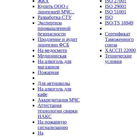
ЖКХ
ISO 27001
Купить ООО с
ISO 29001
лицензией МЧС..
ISO 51001
Разработка СТУ
ISO
Экспертиза
ISO/TS 16949
промышленной
безопасности
Сертификат
Продление и аудит
Таможенного
лицензии ФСБ
союза
На медосмотр
ХАССП 22000
Медицинская
Технические
На алкоголь для
условия
магазинов
Пожарная
Для автошколы
На алкоголь для
кафе
Аккредитация МЧС
Аттестация
технологии сварки
НАКС
На пожарную
сигнализацию
На