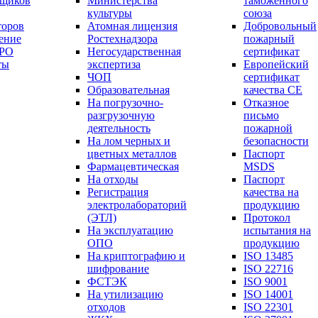
вщиков
Министерства
таможенного
культуры
союза
торов
Атомная лицензия
Добровольный
ение
Ростехнадзора
пожарный
СРО
Негосударственная
сертификат
ты
экспертиза
Европейский
ЧОП
сертификат
Образовательная
качества СЕ
На погрузочно-
Отказное
разгрузочную
письмо
деятельность
пожарной
На лом черных и
безопасности
цветных металлов
Паспорт
Фармацевтическая
МSDS
На отходы
Паспорт
Регистрация
качества на
электролабораторий
продукцию
(ЭТЛ)
Протокол
На эксплуатацию
испытания на
ОПО
продукцию
На криптографию и
ISO 13485
шифрование
ISO 22716
ФСТЭК
ISO 9001
На утилизацию
ISO 14001
отходов
ISO 22301