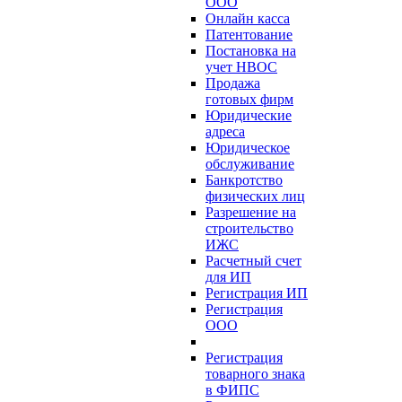
ООО
Онлайн касса
Патентование
Постановка на
учет НВОС
Продажа
готовых фирм
Юридические
адреса
Юридическое
обслуживание
Банкротство
физических лиц
Разрешение на
строительство
ИЖС
Расчетный счет
для ИП
Регистрация ИП
Регистрация
ООО
Регистрация
товарного знака
в ФИПС