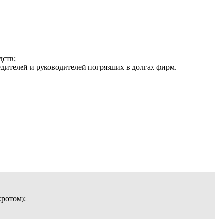
дств;
едителей и руководителей погрязших в долгах фирм.
кротом):