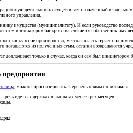
перационную деятельность осуществляет назначенный владельце
тивного управления.
ннику имущества (муниципалитету). И если руководство последн
При этом инициатором банкротства считается собственник имуще
ткроет конкурсное производство, местная власть теряет полном
и погашаются из полученных сумм, остатки возвращаются учре
т доплачивает только в случае, когда он сам был инициатором б
о предприятия
го лица
, можно спрогнозировать. Перечень прямых признаков:
 речь идет о задержках в выплатах менее трех месяцев.
есяцы.
одряд.