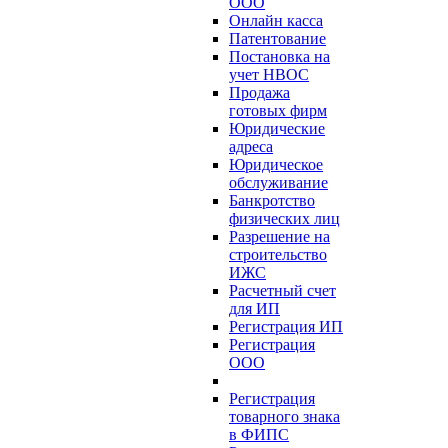
ООО
Онлайн касса
Патентование
Постановка на
учет НВОС
Продажа
готовых фирм
Юридические
адреса
Юридическое
обслуживание
Банкротство
физических лиц
Разрешение на
строительство
ИЖС
Расчетный счет
для ИП
Регистрация ИП
Регистрация
ООО
Регистрация
товарного знака
в ФИПС