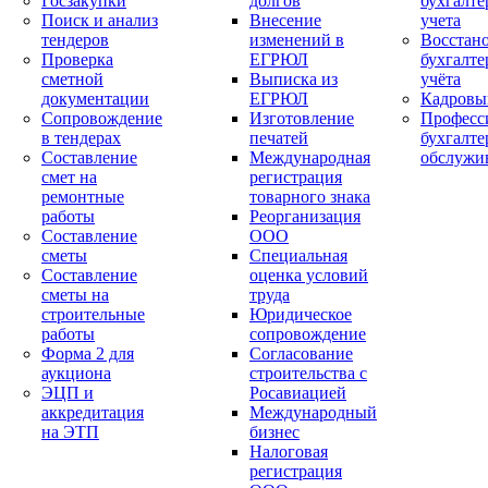
Госзакупки
долгов
бухгалте
Поиск и анализ
Внесение
учета
тендеров
изменений в
Восстан
Проверка
ЕГРЮЛ
бухгалте
сметной
Выписка из
учёта
документации
ЕГРЮЛ
Кадровы
Сопровождение
Изготовление
Професс
в тендерах
печатей
бухгалте
Составление
Международная
обслужи
смет на
регистрация
ремонтные
товарного знака
работы
Реорганизация
Составление
ООО
сметы
Специальная
Составление
оценка условий
сметы на
труда
строительные
Юридическое
работы
сопровождение
Форма 2 для
Согласование
аукциона
строительства с
ЭЦП и
Росавиацией
аккредитация
Международный
на ЭТП
бизнес
Налоговая
регистрация