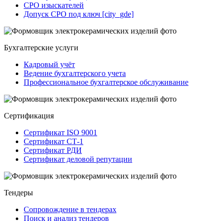
СРО изыскателей
Допуск СРО под ключ [city_gde]
Бухгалтерские услуги
Кадровый учёт
Ведение бухгалтерского учета
Профессиональное бухгалтерское обслуживание
Сертификация
Сертификат ISO 9001
Сертификат СТ-1
Сертификат РДИ
Сертификат деловой репутации
Тендеры
Сопровождение в тендерах
Поиск и анализ тендеров