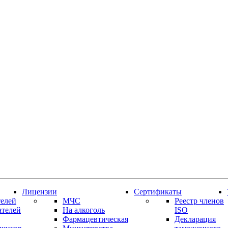
Лицензии
Сертификаты
елей
МЧС
Реестр членов
ателей
На алкоголь
ISO
Фармацевтическая
Декларация