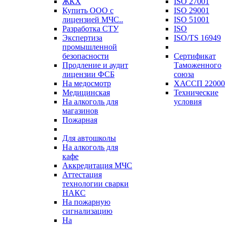
ЖКХ
ISO 27001
Купить ООО с
ISO 29001
лицензией МЧС..
ISO 51001
Разработка СТУ
ISO
Экспертиза
ISO/TS 16949
промышленной
безопасности
Сертификат
Продление и аудит
Таможенного
лицензии ФСБ
союза
На медосмотр
ХАССП 22000
Медицинская
Технические
На алкоголь для
условия
магазинов
Пожарная
Для автошколы
На алкоголь для
кафе
Аккредитация МЧС
Аттестация
технологии сварки
НАКС
На пожарную
сигнализацию
На