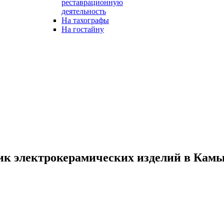
реставрационную
деятельность
На тахографы
На гостайну
ик электрокерамических изделий в Кам