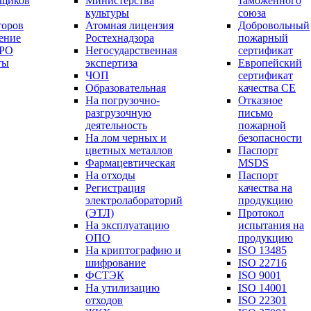
вщиков
Министерства
таможенного
культуры
союза
торов
Атомная лицензия
Добровольный
ение
Ростехнадзора
пожарный
СРО
Негосударственная
сертификат
ты
экспертиза
Европейский
ЧОП
сертификат
Образовательная
качества СЕ
На погрузочно-
Отказное
разгрузочную
письмо
деятельность
пожарной
На лом черных и
безопасности
цветных металлов
Паспорт
Фармацевтическая
МSDS
На отходы
Паспорт
Регистрация
качества на
электролабораторий
продукцию
(ЭТЛ)
Протокол
На эксплуатацию
испытания на
ОПО
продукцию
На криптографию и
ISO 13485
шифрование
ISO 22716
ФСТЭК
ISO 9001
На утилизацию
ISO 14001
отходов
ISO 22301