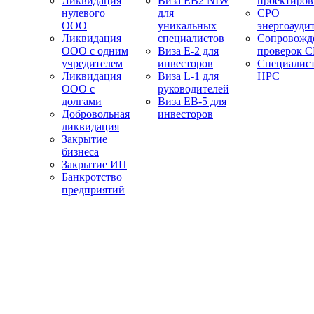
Ликвидация
Виза EB2 NIW
проектиро
нулевого
для
СРО
ООО
уникальных
энергоауди
Ликвидация
специалистов
Сопровожд
ООО с одним
Виза E-2 для
проверок 
учредителем
инвесторов
Специалис
Ликвидация
Виза L-1 для
НРС
ООО с
руководителей
долгами
Виза EB-5 для
Добровольная
инвесторов
ликвидация
Закрытие
бизнеса
Закрытие ИП
Банкротство
предприятий