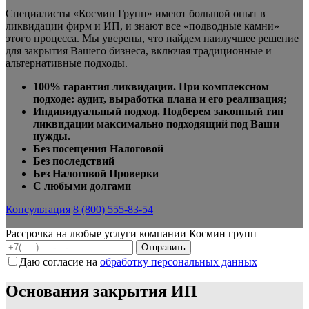
Специалисты «Космин Групп» имеют большой опыт в
ликвидации фирм и ИП, и знают все «подводные камни»
этого процесса. Мы уверены, что
найдем наилучшее решение
для закрытия Вашего бизнеса, включая традиционные и
альтернативные подходы.
100% гарантия ликвидации. При комплексном
подходе: аудит, выработка плана и его реализация;
Индивидуальный подход. Подберем законный тип
ликвидации максимально подходящий под Ваши
нужды.
Без посещения Налоговой
Без последствий
Без Налоговой Проверки
С любыми долгами
Консультация
8 (800) 555-83-54
Рассрочка на любые услуги компании Космин групп
Даю согласие на
обработку персональных данных
Основания закрытия ИП