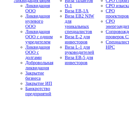
Ликвидация фирм
Виза талантов
СРО строит
Ликвидация
О-1
СРО изыск
ООО
Виза EB-1A
СРО
Ликвидация
Виза EB2 NIW
проектиро
нулевого
для
СРО
ООО
уникальных
энергоауди
Ликвидация
специалистов
Сопровожд
ООО с одним
Виза E-2 для
проверок 
учредителем
инвесторов
Специалис
Ликвидация
Виза L-1 для
НРС
ООО с
руководителей
долгами
Виза EB-5 для
Добровольная
инвесторов
ликвидация
Закрытие
бизнеса
Закрытие ИП
Банкротство
предприятий