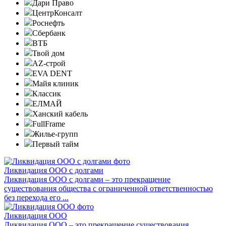
Дари Право
ЦентрКонсалт
Роснефть
Сбербанк
ВТБ
Твой дом
AZ-строй
EVA DENT
Майя клиник
Классик
ЕЛМАЙ
Ханский кабель
FullFrame
Жилье-групп
Первый тайм
Ликвидация ООО с долгами
Ликвидация ООО с долгами – это прекращение
существования общества с ограниченной ответственностью
без перехода его ...
Ликвидация ООО
Ликвидация ООО – это прекращение существования