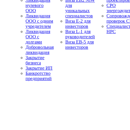
Ликвидация
Виза EB2 NIW
проектиро
нулевого
для
СРО
ООО
уникальных
энергоауди
Ликвидация
специалистов
Сопровожд
ООО с одним
Виза E-2 для
проверок 
учредителем
инвесторов
Специалис
Ликвидация
Виза L-1 для
НРС
ООО с
руководителей
долгами
Виза EB-5 для
Добровольная
инвесторов
ликвидация
Закрытие
бизнеса
Закрытие ИП
Банкротство
предприятий