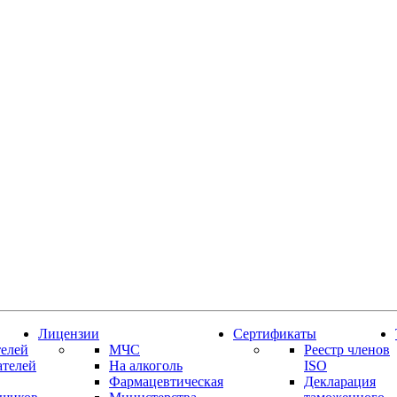
Лицензии
Сертификаты
елей
МЧС
Реестр членов
ателей
На алкоголь
ISO
Фармацевтическая
Декларация