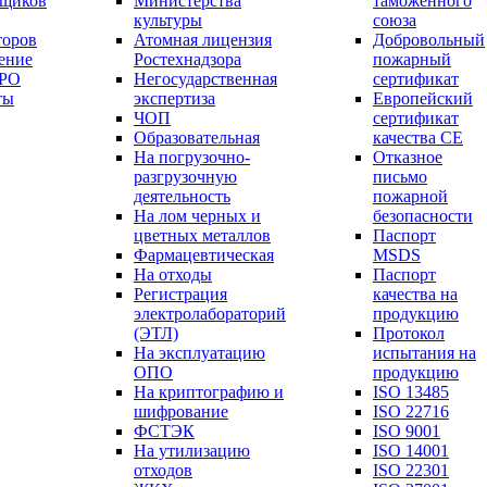
вщиков
Министерства
таможенного
культуры
союза
торов
Атомная лицензия
Добровольный
ение
Ростехнадзора
пожарный
СРО
Негосударственная
сертификат
ты
экспертиза
Европейский
ЧОП
сертификат
Образовательная
качества СЕ
На погрузочно-
Отказное
разгрузочную
письмо
деятельность
пожарной
На лом черных и
безопасности
цветных металлов
Паспорт
Фармацевтическая
МSDS
На отходы
Паспорт
Регистрация
качества на
электролабораторий
продукцию
(ЭТЛ)
Протокол
На эксплуатацию
испытания на
ОПО
продукцию
На криптографию и
ISO 13485
шифрование
ISO 22716
ФСТЭК
ISO 9001
На утилизацию
ISO 14001
отходов
ISO 22301