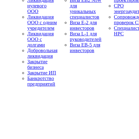
Ликвидация
Виза EB2 NIW
проектиро
нулевого
для
СРО
ООО
уникальных
энергоауди
Ликвидация
специалистов
Сопровожд
ООО с одним
Виза E-2 для
проверок 
учредителем
инвесторов
Специалис
Ликвидация
Виза L-1 для
НРС
ООО с
руководителей
долгами
Виза EB-5 для
Добровольная
инвесторов
ликвидация
Закрытие
бизнеса
Закрытие ИП
Банкротство
предприятий