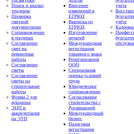
Госзакупки
долгов
бухгалте
Поиск и анализ
Внесение
учета
тендеров
изменений в
Восстан
Проверка
ЕГРЮЛ
бухгалте
сметной
Выписка из
учёта
документации
ЕГРЮЛ
Кадровы
Сопровождение
Изготовление
Професс
в тендерах
печатей
бухгалте
Составление
Международная
обслужи
смет на
регистрация
ремонтные
товарного знака
работы
Реорганизация
Составление
ООО
сметы
Специальная
Составление
оценка условий
сметы на
труда
строительные
Юридическое
работы
сопровождение
Форма 2 для
Согласование
аукциона
строительства с
ЭЦП и
Росавиацией
аккредитация
Международный
на ЭТП
бизнес
Налоговая
регистрация