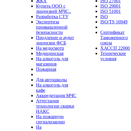
ЖКХ
ISO 27001
Купить ООО с
ISO 29001
лицензией МЧС..
ISO 51001
Разработка СТУ
ISO
Экспертиза
ISO/TS 16949
промышленной
безопасности
Сертификат
Продление и аудит
Таможенного
лицензии ФСБ
союза
На медосмотр
ХАССП 22000
Медицинская
Технические
На алкоголь для
условия
магазинов
Пожарная
Для автошколы
На алкоголь для
кафе
Аккредитация МЧС
Аттестация
технологии сварки
НАКС
На пожарную
сигнализацию
На