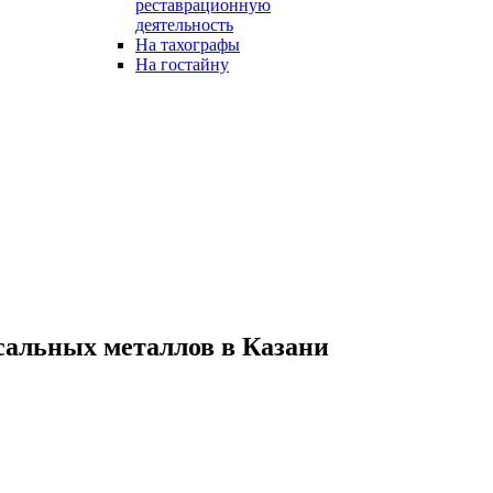
реставрационную
деятельность
На тахографы
На гостайну
сальных металлов в Казани