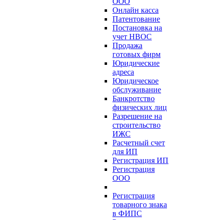
ООО
Онлайн касса
Патентование
Постановка на
учет НВОС
Продажа
готовых фирм
Юридические
адреса
Юридическое
обслуживание
Банкротство
физических лиц
Разрешение на
строительство
ИЖС
Расчетный счет
для ИП
Регистрация ИП
Регистрация
ООО
Регистрация
товарного знака
в ФИПС