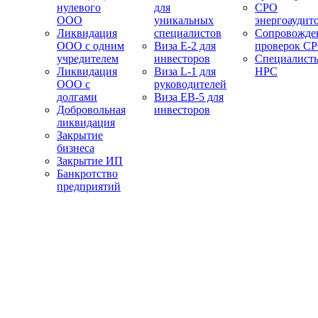
нулевого
для
СРО
ООО
уникальных
энергоаудит
Ликвидация
специалистов
Сопровожде
ООО с одним
Виза E-2 для
проверок С
учредителем
инвесторов
Специалист
Ликвидация
Виза L-1 для
НРС
ООО с
руководителей
долгами
Виза EB-5 для
Добровольная
инвесторов
ликвидация
Закрытие
бизнеса
Закрытие ИП
Банкротство
предприятий