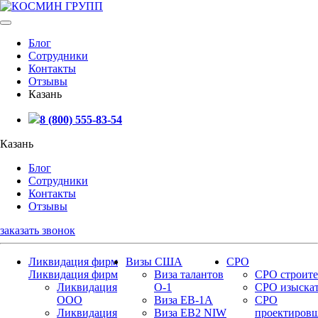
Блог
Сотрудники
Контакты
Отзывы
Казань
8 (800) 555-83-54
Казань
Блог
Сотрудники
Контакты
Отзывы
заказать звонок
Ликвидация фирм
Визы США
СРО
Ликвидация фирм
Виза талантов
СРО строите
Ликвидация
О-1
СРО изыска
ООО
Виза EB-1A
СРО
Ликвидация
Виза EB2 NIW
проектиров