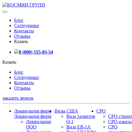
Блог
Сотрудники
Контакты
Отзывы
Казань
8 (800) 555-83-54
Казань
Блог
Сотрудники
Контакты
Отзывы
заказать звонок
Ликвидация фирм
Визы США
СРО
Ликвидация фирм
Виза талантов
СРО строит
Ликвидация
О-1
СРО изыск
ООО
Виза EB-1A
СРО