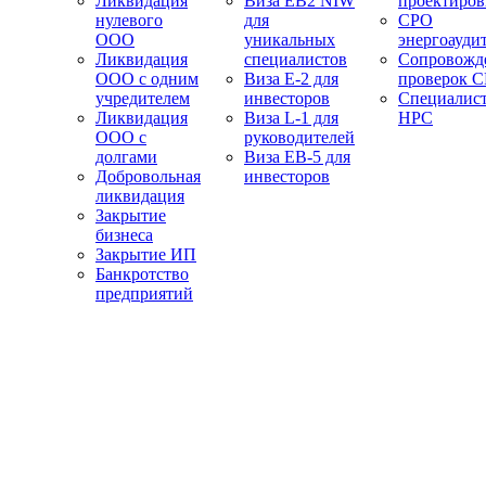
Ликвидация
Виза EB2 NIW
проектиро
нулевого
для
СРО
ООО
уникальных
энергоауди
Ликвидация
специалистов
Сопровожд
ООО с одним
Виза E-2 для
проверок 
учредителем
инвесторов
Специалис
Ликвидация
Виза L-1 для
НРС
ООО с
руководителей
долгами
Виза EB-5 для
Добровольная
инвесторов
ликвидация
Закрытие
бизнеса
Закрытие ИП
Банкротство
предприятий