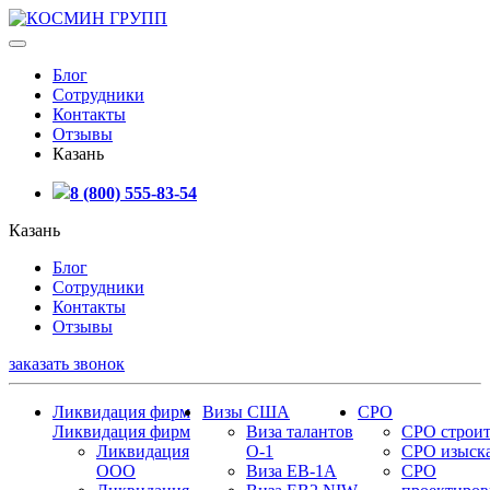
Блог
Сотрудники
Контакты
Отзывы
Казань
8 (800) 555-83-54
Казань
Блог
Сотрудники
Контакты
Отзывы
заказать звонок
Ликвидация фирм
Визы США
СРО
Ликвидация фирм
Виза талантов
СРО строит
Ликвидация
О-1
СРО изыск
ООО
Виза EB-1A
СРО