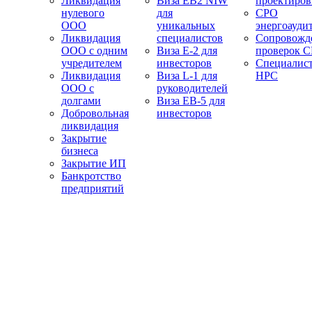
Ликвидация
Виза EB2 NIW
проектиро
нулевого
для
СРО
ООО
уникальных
энергоауди
Ликвидация
специалистов
Сопровожд
ООО с одним
Виза E-2 для
проверок 
учредителем
инвесторов
Специалис
Ликвидация
Виза L-1 для
НРС
ООО с
руководителей
долгами
Виза EB-5 для
Добровольная
инвесторов
ликвидация
Закрытие
бизнеса
Закрытие ИП
Банкротство
предприятий