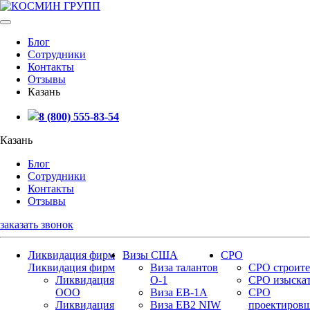
Блог
Сотрудники
Контакты
Отзывы
Казань
8 (800) 555-83-54
Казань
Блог
Сотрудники
Контакты
Отзывы
заказать звонок
Ликвидация фирм
Визы США
СРО
Ликвидация фирм
Виза талантов
СРО строите
Ликвидация
О-1
СРО изыска
ООО
Виза EB-1A
СРО
Ликвидация
Виза EB2 NIW
проектиров