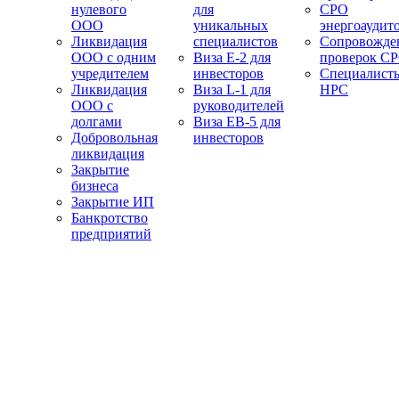
нулевого
для
СРО
ООО
уникальных
энергоаудит
Ликвидация
специалистов
Сопровожде
ООО с одним
Виза E-2 для
проверок С
учредителем
инвесторов
Специалист
Ликвидация
Виза L-1 для
НРС
ООО с
руководителей
долгами
Виза EB-5 для
Добровольная
инвесторов
ликвидация
Закрытие
бизнеса
Закрытие ИП
Банкротство
предприятий