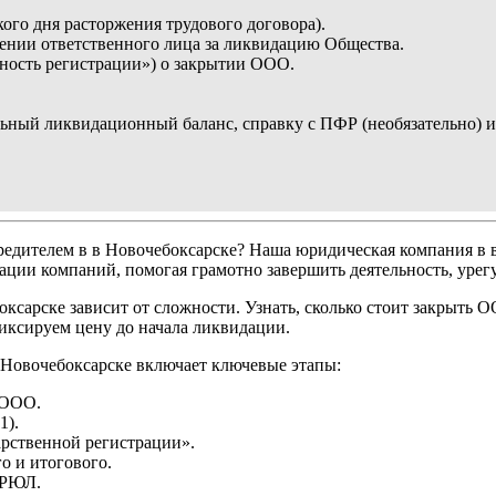
кого дня расторжения трудового договора).
чении ответственного лица за ликвидацию Общества.
ность регистрации») о закрытии ООО.
ельный ликвидационный баланс, справку с ПФР (необязательно)
едителем в в Новочебоксарске? Наша юридическая компания в 
ии компаний, помогая грамотно завершить деятельность, урегу
сарске зависит от сложности. Узнать, сколько стоит закрыть 
иксируем цену до начала ликвидации.
 Новочебоксарске включает ключевые этапы:
 ООО.
1).
рственной регистрации».
о и итогового.
ГРЮЛ.