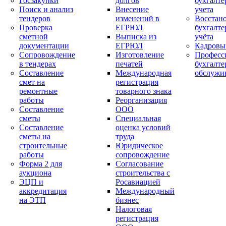
Госзакупки
долгов
бухгалте
Поиск и анализ
Внесение
учета
тендеров
изменений в
Восстан
Проверка
ЕГРЮЛ
бухгалте
сметной
Выписка из
учёта
документации
ЕГРЮЛ
Кадровы
Сопровождение
Изготовление
Професс
в тендерах
печатей
бухгалте
Составление
Международная
обслужи
смет на
регистрация
ремонтные
товарного знака
работы
Реорганизация
Составление
ООО
сметы
Специальная
Составление
оценка условий
сметы на
труда
строительные
Юридическое
работы
сопровождение
Форма 2 для
Согласование
аукциона
строительства с
ЭЦП и
Росавиацией
аккредитация
Международный
на ЭТП
бизнес
Налоговая
регистрация