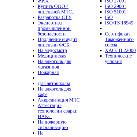
ЖКХ
ISO 27001
Купить ООО с
ISO 29001
лицензией МЧС..
ISO 51001
Разработка СТУ
ISO
Экспертиза
ISO/TS 16949
промышленной
безопасности
Сертификат
Продление и аудит
Таможенного
лицензии ФСБ
союза
На медосмотр
ХАССП 22000
Медицинская
Технические
На алкоголь для
условия
магазинов
Пожарная
Для автошколы
На алкоголь для
кафе
Аккредитация МЧС
Аттестация
технологии сварки
НАКС
На пожарную
сигнализацию
На