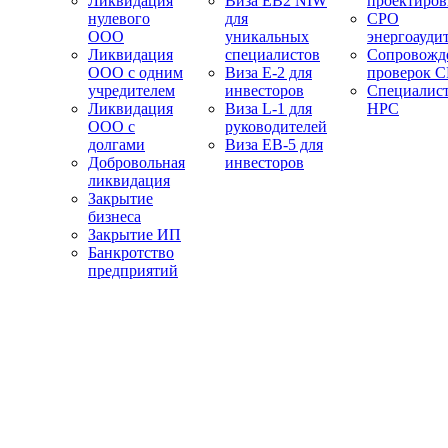
Ликвидация
Виза EB2 NIW
проектиро
нулевого
для
СРО
ООО
уникальных
энергоауди
Ликвидация
специалистов
Сопровожд
ООО с одним
Виза E-2 для
проверок 
учредителем
инвесторов
Специалис
Ликвидация
Виза L-1 для
НРС
ООО с
руководителей
долгами
Виза EB-5 для
Добровольная
инвесторов
ликвидация
Закрытие
бизнеса
Закрытие ИП
Банкротство
предприятий