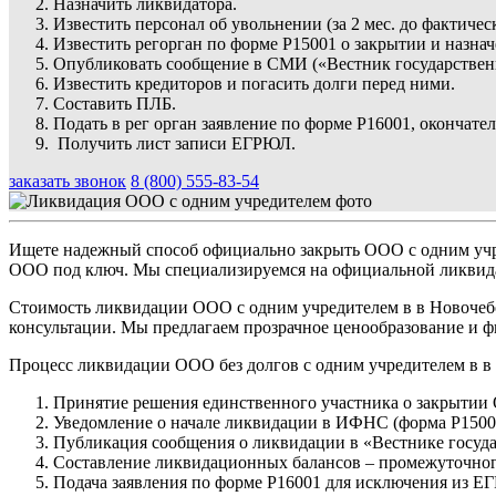
Назначить ликвидатора.
Известить персонал об увольнении (за 2 мес. до фактичес
Известить регорган по форме Р15001 о закрытии и назна
Опубликовать сообщение в СМИ («Вестник государствен
Известить кредиторов и погасить долги перед ними.
Составить ПЛБ.
Подать в рег орган заявление по форме Р16001, окончат
Получить лист записи ЕГРЮЛ.
заказать звонок
8 (800) 555-83-54
Ищете надежный способ официально закрыть ООО с одним учр
ООО под ключ. Мы специализируемся на официальной ликвидац
Стоимость ликвидации ООО с одним учредителем в в Новочебок
консультации. Мы предлагаем прозрачное ценообразование и ф
Процесс ликвидации ООО без долгов с одним учредителем в в
Принятие решения единственного участника о закрытии
Уведомление о начале ликвидации в ИФНС (форма Р1500
Публикация сообщения о ликвидации в «Вестнике госуда
Составление ликвидационных балансов – промежуточног
Подача заявления по форме Р16001 для исключения из Е