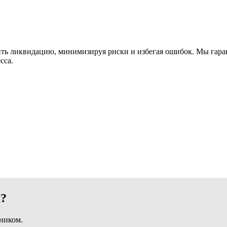
ь ликвидацию, минимизируя риски и избегая ошибок. Мы гаран
сса.
м?
ником.