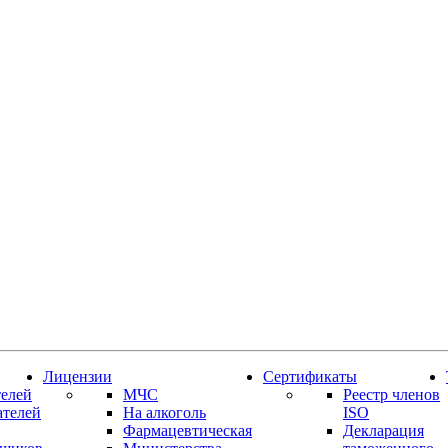
Лицензии
Сертификаты
елей
МЧС
Реестр членов
ателей
На алкоголь
ISO
Фармацевтическая
Декларация