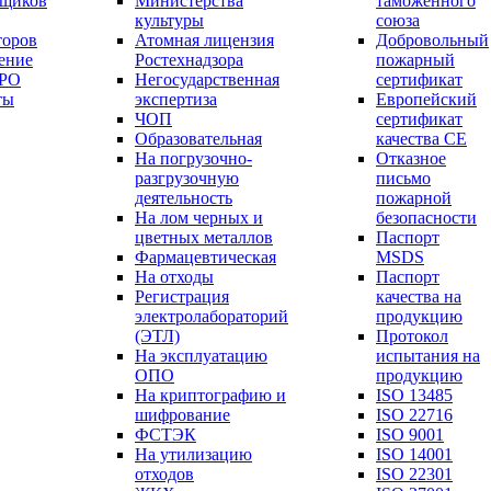
вщиков
Министерства
таможенного
культуры
союза
торов
Атомная лицензия
Добровольный
ение
Ростехнадзора
пожарный
СРО
Негосударственная
сертификат
ты
экспертиза
Европейский
ЧОП
сертификат
Образовательная
качества СЕ
На погрузочно-
Отказное
разгрузочную
письмо
деятельность
пожарной
На лом черных и
безопасности
цветных металлов
Паспорт
Фармацевтическая
МSDS
На отходы
Паспорт
Регистрация
качества на
электролабораторий
продукцию
(ЭТЛ)
Протокол
На эксплуатацию
испытания на
ОПО
продукцию
На криптографию и
ISO 13485
шифрование
ISO 22716
ФСТЭК
ISO 9001
На утилизацию
ISO 14001
отходов
ISO 22301