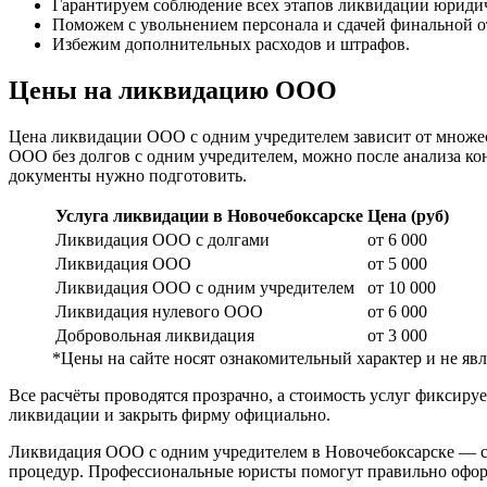
Гарантируем соблюдение всех этапов ликвидации юридич
Поможем с увольнением персонала и сдачей финальной о
Избежим дополнительных расходов и штрафов.
Цены на ликвидацию ООО
Цена ликвидации ООО с одним учредителем зависит от множеств
ООО без долгов с одним учредителем, можно после анализа к
документы нужно подготовить.
Услуга ликвидации в Новочебоксарске
Цена (руб)
Ликвидация ООО с долгами
от 6 000
Ликвидация ООО
от 5 000
Ликвидация ООО с одним учредителем
от 10 000
Ликвидация нулевого ООО
от 6 000
Добровольная ликвидация
от 3 000
*Цены на сайте носят ознакомительный характер и не я
Все расчёты проводятся прозрачно, а стоимость услуг фиксир
ликвидации и закрыть фирму официально.
Ликвидация ООО с одним учредителем в Новочебоксарске — с
процедур. Профессиональные юристы помогут правильно оформи