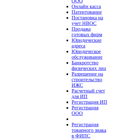
ООО
Онлайн касса
Патентование
Постановка на
учет НВОС
Продажа
готовых фирм
Юридические
адреса
Юридическое
обслуживание
Банкротство
физических лиц
Разрешение на
строительство
ИЖС
Расчетный счет
для ИП
Регистрация ИП
Регистрация
ООО
Регистрация
товарного знака
в ФИПС