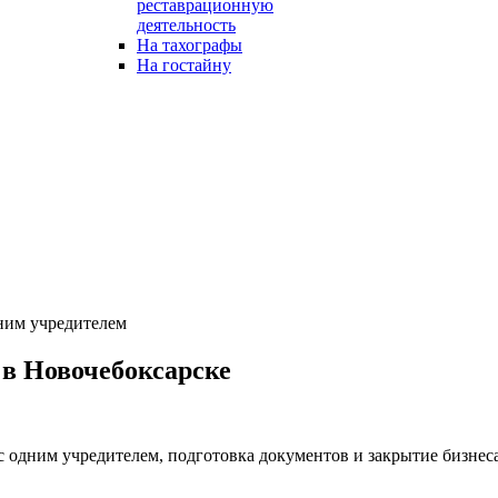
реставрационную
деятельность
На тахографы
На гостайну
ним учредителем
в Новочебоксарске
одним учредителем, подготовка документов и закрытие бизнеса