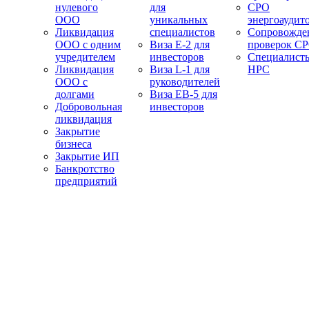
нулевого
для
СРО
ООО
уникальных
энергоаудит
Ликвидация
специалистов
Сопровожде
ООО с одним
Виза E-2 для
проверок С
учредителем
инвесторов
Специалист
Ликвидация
Виза L-1 для
НРС
ООО с
руководителей
долгами
Виза EB-5 для
Добровольная
инвесторов
ликвидация
Закрытие
бизнеса
Закрытие ИП
Банкротство
предприятий