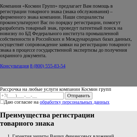
Компания «Космин Групп» предлагает Вам помощь в
регистрации товарного знака (знака обслуживания) –
фирменного знака компании. Наши специалисты
проконсультируют Вас по порядку регистрации, помогут
разработать товарный знак, проведут патентный поиск на
новизну по БД Федерального института промышленной
собственности в Российских и Международных базах данных,
осуществят сопровождение заявки на регистрацию товарного
знака в процессе государственной экспертизы до получения
охранного документа.
Консультация
8 (800) 555-83-54
Рассрочка на любые услуги компании Космин групп
Даю согласие на
обработку персональных данных
Преимущества регистрации
товарного знака
Гарантия защиты Ваших финансовых вложений.