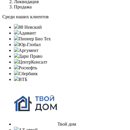
Ликвидация
Продажа
Среди наших клиентов
88 Невский
Адамант
Пионер Био Тех
Юр-Глобал
Аргумент
Дари Право
ЦентрКонсалт
Роснефть
Сбербанк
ВТБ
Твой дом
AZ-строй