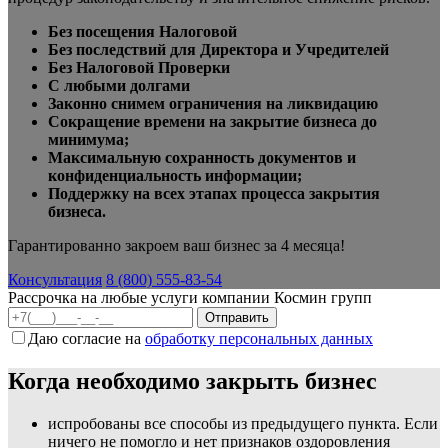
Без посещения Налоговой
Без последствий для Директора и Учредителей
Без Налоговой Проверки
С любыми долгами
Законно снимем ограничения на ликвидацию
Сокращение времени на закрытие бизнеса до
минимума;
Максимальную сохранность документов и
конфиденциальность информации;
Поддержку на всех этапах процесса закрытия
бизнеса.
Гарантированно закроем ваш бизнес за 4 месяца!
Консультация
8 (800) 555-83-54
Рассрочка на любые услуги компании Космин групп
Даю согласие на
обработку персональных данных
Когда необходимо закрыть бизнес
испробованы все способы из предыдущего пункта. Если
ничего не помогло и нет признаков оздоровления