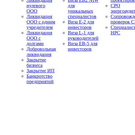
Ликвидация
Виза EB2 NIW
проектиро
нулевого
для
СРО
ООО
уникальных
энергоауди
Ликвидация
специалистов
Сопровожд
ООО с одним
Виза E-2 для
проверок 
учредителем
инвесторов
Специалис
Ликвидация
Виза L-1 для
НРС
ООО с
руководителей
долгами
Виза EB-5 для
Добровольная
инвесторов
ликвидация
Закрытие
бизнеса
Закрытие ИП
Банкротство
предприятий