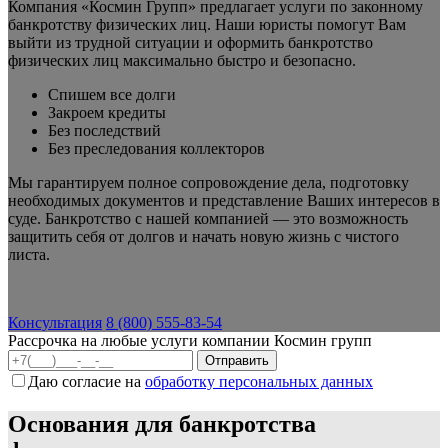
Компания «Космин Групп» предлагает услуги по законному
банкротству физических лиц. Наши юристы помогут Вам
выйти из трудной ситуации и оформить банкротство
физических лиц максимально быстро и безопасно.
Спишем все долги
Закроем кредиты
Без последствий
Без преследования коллекторов
Мы гарантируем полное сопровождение дела, подготовку
необходимых документов и представление Ваших интересов в
суде. Банкротство с нашей компанией — это возможность
защитить себя от долгов и начать новую жизнь с чистого
листа.
Консультация
8 (800) 555-83-54
Рассрочка на любые услуги компании Космин групп
Даю согласие на
обработку персональных данных
Основания для банкротства