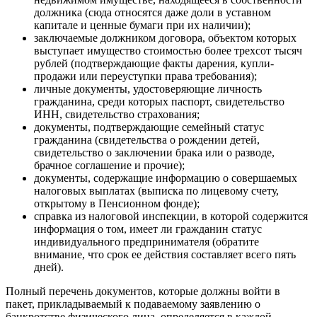
должника (сюда относятся даже доли в уставном
капитале и ценные бумаги при их наличии);
заключаемые должником договора, объектом которых
выступает имущество стоимостью более трехсот тысяч
рублей (подтверждающие факты дарения, купли-
продажи или переуступки права требования);
личные документы, удостоверяющие личность
гражданина, среди которых паспорт, свидетельство
ИНН, свидетельство страхования;
документы, подтверждающие семейный статус
гражданина (свидетельства о рождении детей,
свидетельство о заключении брака или о разводе,
брачное соглашение и прочие);
документы, содержащие информацию о совершаемых
налоговых выплатах (выписка по лицевому счету,
открытому в Пенсионном фонде);
справка из налоговой инспекции, в которой содержится
информация о том, имеет ли гражданин статус
индивидуального предпринимателя (обратите
внимание, что срок ее действия составляет всего пять
дней).
Полный перечень документов, которые должны войти в
пакет, прикладываемый к подаваемому заявлению о
банкротстве физического лица, определяется в каждой