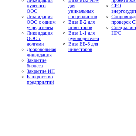
Ликвидация
Виза EB2 NIW
проектиро
нулевого
для
СРО
ООО
уникальных
энергоауди
Ликвидация
специалистов
Сопровожд
ООО с одним
Виза E-2 для
проверок 
учредителем
инвесторов
Специалис
Ликвидация
Виза L-1 для
НРС
ООО с
руководителей
долгами
Виза EB-5 для
Добровольная
инвесторов
ликвидация
Закрытие
бизнеса
Закрытие ИП
Банкротство
предприятий