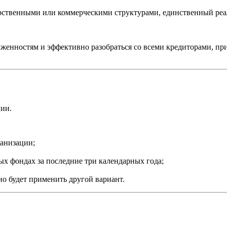
арственными или коммерческими структурами, единственный реал
лженностям и эффективно разобраться со всеми кредиторами, пр
ии.
ганизации;
х фондах за последние три календарных года;
о будет применить другой вариант.