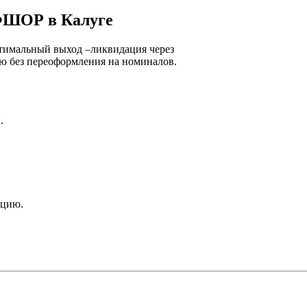
ФШОР в Калуге
тимальный выход –ликвидация через
ю без переоформления на номиналов.
.
ацию.