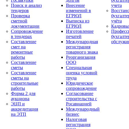
Госзакупки
долгов
бухгалте
Поиск и анализ
Внесение
учета
тендеров
изменений в
Восстан
Проверка
ЕГРЮЛ
бухгалте
сметной
Выписка из
учёта
документации
ЕГРЮЛ
Кадровы
Сопровождение
Изготовление
Професс
в тендерах
печатей
бухгалте
Составление
Международная
обслужи
смет на
регистрация
ремонтные
товарного знака
работы
Реорганизация
Составление
ООО
сметы
Специальная
Составление
оценка условий
сметы на
труда
строительные
Юридическое
работы
сопровождение
Форма 2 для
Согласование
аукциона
строительства с
ЭЦП и
Росавиацией
аккредитация
Международный
на ЭТП
бизнес
Налоговая
регистрация