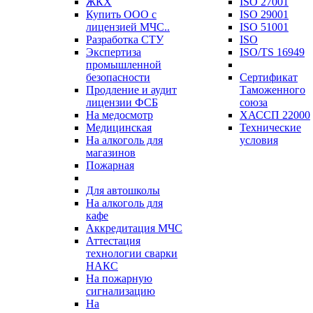
ЖКХ
ISO 27001
Купить ООО с
ISO 29001
лицензией МЧС..
ISO 51001
Разработка СТУ
ISO
Экспертиза
ISO/TS 16949
промышленной
безопасности
Сертификат
Продление и аудит
Таможенного
лицензии ФСБ
союза
На медосмотр
ХАССП 22000
Медицинская
Технические
На алкоголь для
условия
магазинов
Пожарная
Для автошколы
На алкоголь для
кафе
Аккредитация МЧС
Аттестация
технологии сварки
НАКС
На пожарную
сигнализацию
На