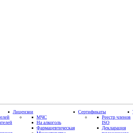
Лицензии
Сертификаты
елей
МЧС
Реестр членов
ателей
На алкоголь
ISO
Фармацевтическая
Декларация