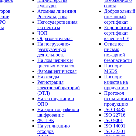
вщиков
Министерства
таможенного
культуры
союза
торов
Атомная лицензия
Добровольный
ение
Ростехнадзора
пожарный
СРО
Негосударственная
сертификат
ты
экспертиза
Европейский
ЧОП
сертификат
Образовательная
качества СЕ
На погрузочно-
Отказное
разгрузочную
письмо
деятельность
пожарной
На лом черных и
безопасности
цветных металлов
Паспорт
Фармацевтическая
МSDS
На отходы
Паспорт
Регистрация
качества на
электролабораторий
продукцию
(ЭТЛ)
Протокол
На эксплуатацию
испытания на
ОПО
продукцию
На криптографию и
ISO 13485
шифрование
ISO 22716
ФСТЭК
ISO 9001
На утилизацию
ISO 14001
отходов
ISO 22301