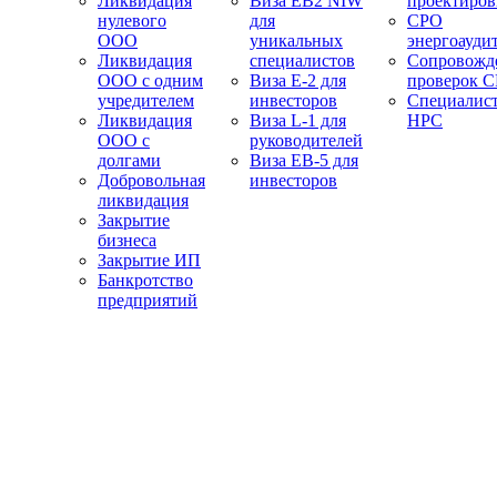
Ликвидация
Виза EB2 NIW
проектиро
нулевого
для
СРО
ООО
уникальных
энергоауди
Ликвидация
специалистов
Сопровожд
ООО с одним
Виза E-2 для
проверок 
учредителем
инвесторов
Специалис
Ликвидация
Виза L-1 для
НРС
ООО с
руководителей
долгами
Виза EB-5 для
Добровольная
инвесторов
ликвидация
Закрытие
бизнеса
Закрытие ИП
Банкротство
предприятий