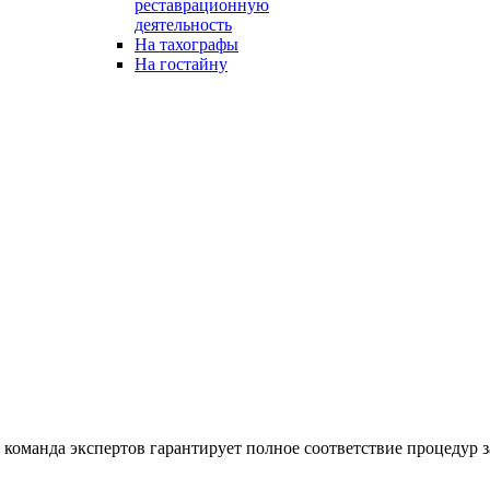
реставрационную
деятельность
На тахографы
На гостайну
команда экспертов гарантирует полное соответствие процедур з