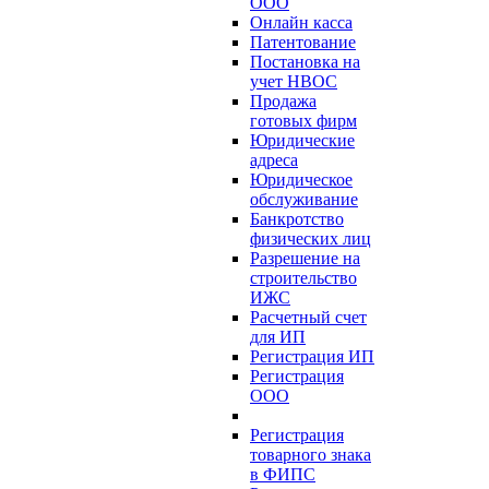
ООО
Онлайн касса
Патентование
Постановка на
учет НВОС
Продажа
готовых фирм
Юридические
адреса
Юридическое
обслуживание
Банкротство
физических лиц
Разрешение на
строительство
ИЖС
Расчетный счет
для ИП
Регистрация ИП
Регистрация
ООО
Регистрация
товарного знака
в ФИПС