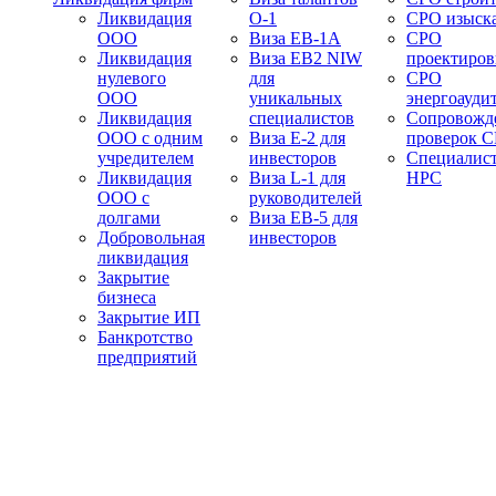
Ликвидация
О-1
СРО изыск
ООО
Виза EB-1A
СРО
Ликвидация
Виза EB2 NIW
проектиро
нулевого
для
СРО
ООО
уникальных
энергоауди
Ликвидация
специалистов
Сопровожд
ООО с одним
Виза E-2 для
проверок 
учредителем
инвесторов
Специалис
Ликвидация
Виза L-1 для
НРС
ООО с
руководителей
долгами
Виза EB-5 для
Добровольная
инвесторов
ликвидация
Закрытие
бизнеса
Закрытие ИП
Банкротство
предприятий