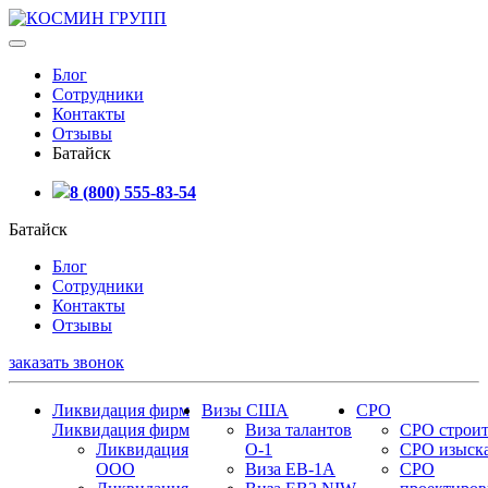
Блог
Сотрудники
Контакты
Отзывы
Батайск
8 (800) 555-83-54
Батайск
Блог
Сотрудники
Контакты
Отзывы
заказать звонок
Ликвидация фирм
Визы США
СРО
Ликвидация фирм
Виза талантов
СРО строит
Ликвидация
О-1
СРО изыск
ООО
Виза EB-1A
СРО