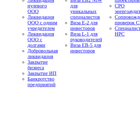
Ликвидация
Виза EB2 NIW
проектиро
нулевого
для
СРО
ООО
уникальных
энергоауди
Ликвидация
специалистов
Сопровожд
ООО с одним
Виза E-2 для
проверок 
учредителем
инвесторов
Специалис
Ликвидация
Виза L-1 для
НРС
ООО с
руководителей
долгами
Виза EB-5 для
Добровольная
инвесторов
ликвидация
Закрытие
бизнеса
Закрытие ИП
Банкротство
предприятий