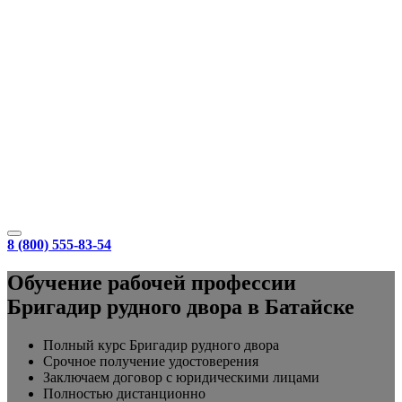
8 (800) 555-83-54
Обучение рабочей профессии
Бригадир рудного двора в Батайске
Полный курс Бригадир рудного двора
Срочное получение удостоверения
Заключаем договор с юридическими лицами
Полностью дистанционно