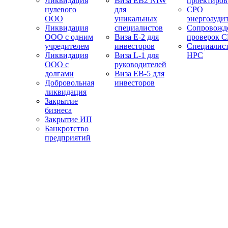
Ликвидация
Виза EB2 NIW
проектиро
нулевого
для
СРО
ООО
уникальных
энергоауди
Ликвидация
специалистов
Сопровожд
ООО с одним
Виза E-2 для
проверок 
учредителем
инвесторов
Специалис
Ликвидация
Виза L-1 для
НРС
ООО с
руководителей
долгами
Виза EB-5 для
Добровольная
инвесторов
ликвидация
Закрытие
бизнеса
Закрытие ИП
Банкротство
предприятий