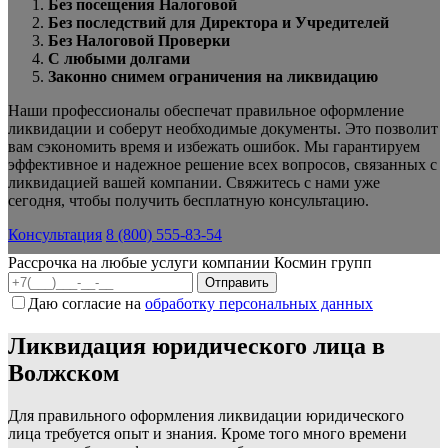
Без посещения Налоговой
Без последствий для Директора и Учредителей
Без Налоговой Проверки
С любыми долгами
Законно снимем ограничения на ликвидацию
Наши профессионалы обеспечат правильное оформление
ликвидации и соберут необходимые документы. Это позволит
вам сэкономить время и избежать ошибок. Мы гарантируем
эффективное и надежное решение всех вопросов, связанных с
ликвидацией вашей компании. Свяжитесь с нами уже
сегодня, чтобы получить бесплатную консультацию.
Консультация
8 (800) 555-83-54
Рассрочка на любые услуги компании Космин групп
Даю согласие на
обработку персональных данных
Ликвидация юридического лица в
Волжском
Для правильного оформления ликвидации юридического
лица требуется опыт и знания. Кроме того много времени