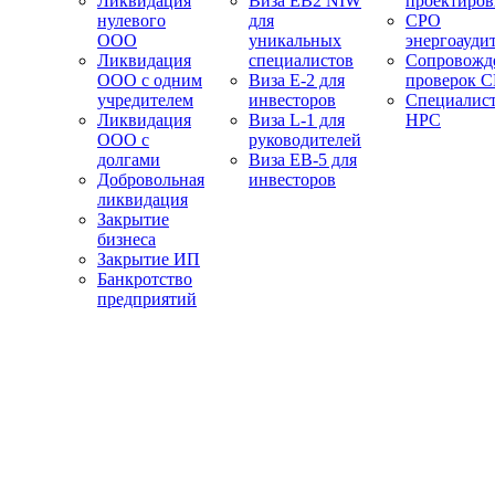
Ликвидация
Виза EB2 NIW
проектиро
нулевого
для
СРО
ООО
уникальных
энергоауди
Ликвидация
специалистов
Сопровожд
ООО с одним
Виза E-2 для
проверок 
учредителем
инвесторов
Специалис
Ликвидация
Виза L-1 для
НРС
ООО с
руководителей
долгами
Виза EB-5 для
Добровольная
инвесторов
ликвидация
Закрытие
бизнеса
Закрытие ИП
Банкротство
предприятий