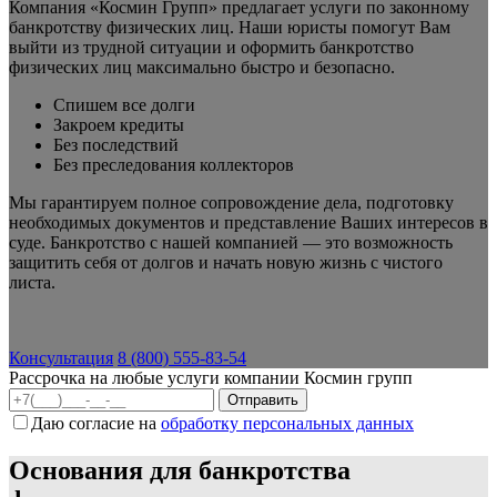
Компания «Космин Групп» предлагает услуги по законному
банкротству физических лиц. Наши юристы помогут Вам
выйти из трудной ситуации и оформить банкротство
физических лиц максимально быстро и безопасно.
Спишем все долги
Закроем кредиты
Без последствий
Без преследования коллекторов
Мы гарантируем полное сопровождение дела, подготовку
необходимых документов и представление Ваших интересов в
суде. Банкротство с нашей компанией — это возможность
защитить себя от долгов и начать новую жизнь с чистого
листа.
Консультация
8 (800) 555-83-54
Рассрочка на любые услуги компании Космин групп
Даю согласие на
обработку персональных данных
Основания для банкротства