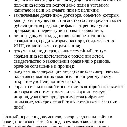
должника (сюда относятся даже доли в уставном
капитале и ценные бумаги при их наличии);
заключаемые должником договора, объектом которых
выступает имущество стоимостью более трехсот тысяч
рублей (подтверждающие факты дарения, купли-
продажи или переуступки права требования);
личные документы, удостоверяющие личность
гражданина, среди которых паспорт, свидетельство
ИНН, свидетельство страхования;
документы, подтверждающие семейный статус
гражданина (свидетельства о рождении детей,
свидетельство о заключении брака или о разводе,
брачное соглашение и прочие);
документы, содержащие информацию о совершаемых
налоговых выплатах (выписка по лицевому счету,
открытому в Пенсионном фонде);
справка из налоговой инспекции, в которой содержится
информация о том, имеет ли гражданин статус
индивидуального предпринимателя (обратите
внимание, что срок ее действия составляет всего пять
дней).
Полный перечень документов, которые должны войти в
пакет, прикладываемый к подаваемому заявлению о
банкротстве физического лица, определяется в каждой