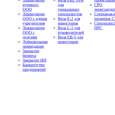
Ликвидация
Виза EB2 NIW
проектиро
нулевого
для
СРО
ООО
уникальных
энергоауди
Ликвидация
специалистов
Сопровожд
ООО с одним
Виза E-2 для
проверок 
учредителем
инвесторов
Специалис
Ликвидация
Виза L-1 для
НРС
ООО с
руководителей
долгами
Виза EB-5 для
Добровольная
инвесторов
ликвидация
Закрытие
бизнеса
Закрытие ИП
Банкротство
предприятий