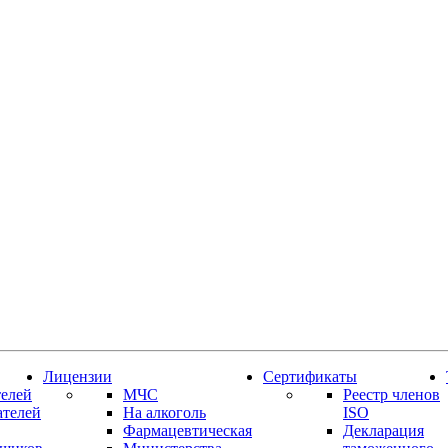
Лицензии
Сертификаты
елей
МЧС
Реестр членов
ателей
На алкоголь
ISO
Фармацевтическая
Декларация