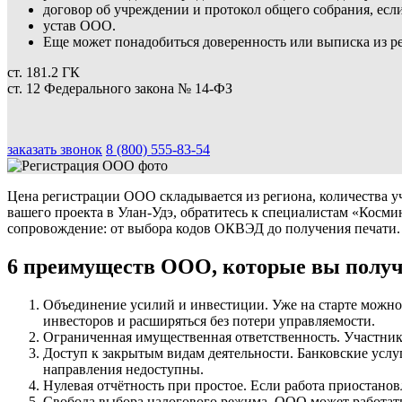
договор об учреждении и протокол общего собрания, если
устав ООО.
Еще может понадобиться доверенность или выписка из р
ст. 181.2 ГК
ст. 12 Федерального закона № 14-ФЗ
заказать звонок
8 (800) 555-83-54
Цена регистрации ООО складывается из региона, количества у
вашего проекта в Улан-Удэ, обратитесь к специалистам «Косм
сопровождение: от выбора кодов ОКВЭД до получения печати.
6 преимуществ ООО, которые вы полу
Объединение усилий и инвестиции. Уже на старте можно
инвесторов и расширяться без потери управляемости.
Ограниченная имущественная ответственность. Участники
Доступ к закрытым видам деятельности. Банковские услу
направления недоступны.
Нулевая отчётность при простое. Если работа приостанов
Свобода выбора налогового режима. ООО может работат