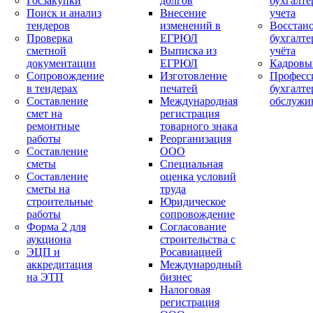
Госзакупки
долгов
бухгалте
Поиск и анализ
Внесение
учета
тендеров
изменений в
Восстан
Проверка
ЕГРЮЛ
бухгалте
сметной
Выписка из
учёта
документации
ЕГРЮЛ
Кадровы
Сопровождение
Изготовление
Професс
в тендерах
печатей
бухгалте
Составление
Международная
обслужи
смет на
регистрация
ремонтные
товарного знака
работы
Реорганизация
Составление
ООО
сметы
Специальная
Составление
оценка условий
сметы на
труда
строительные
Юридическое
работы
сопровождение
Форма 2 для
Согласование
аукциона
строительства с
ЭЦП и
Росавиацией
аккредитация
Международный
на ЭТП
бизнес
Налоговая
регистрация