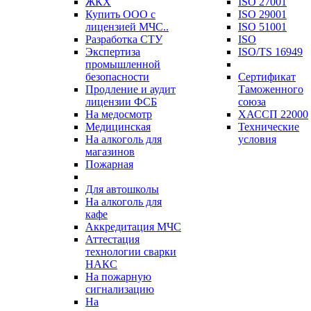
ЖКХ
ISO 27001
Купить ООО с
ISO 29001
лицензией МЧС..
ISO 51001
Разработка СТУ
ISO
Экспертиза
ISO/TS 16949
промышленной
безопасности
Сертификат
Продление и аудит
Таможенного
лицензии ФСБ
союза
На медосмотр
ХАССП 22000
Медицинская
Технические
На алкоголь для
условия
магазинов
Пожарная
Для автошколы
На алкоголь для
кафе
Аккредитация МЧС
Аттестация
технологии сварки
НАКС
На пожарную
сигнализацию
На