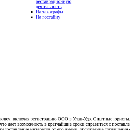
реставрационную
деятельность
На тахографы
На гостайну
 ключ, включая регистрацию ООО в Улан-Удэ. Опытные юристы,
что дает возможность в кратчайшие сроки справиться с поставл
редоставление интересов от его имени, обсуждение соглашения 