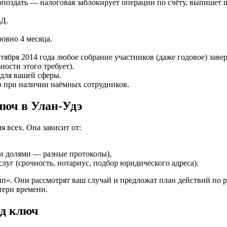
опоздать — налоговая заблокирует операции по счёту, выпишет 
Д.
ровно 4 месяца.
ября 2014 года любое собрание участников (даже годовое) заверя
ности этого требует).
 для вашей сферы.
о при наличии наёмных сотрудников.
люч в Улан-Удэ
 всех. Она зависит от:
ми долями — разные протоколы),
уг (срочность, нотариус, подбор юридического адреса).
упп». Они рассмотрят ваш случай и предложат план действий 
тери времени.
од ключ