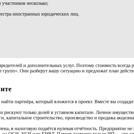
 участников несколько;
еестра иностранных юридических лиц.
чредителей и дополнительных услуг. Поэтому стоимость всегда 
ин групп». Они разберут вашу ситуацию и предложат план дейс
чите
 найти партнёра, который вложится в проект. Вместе вы создад
 рискуют только долей в уставном капитале. Личное имущество
ги, капитальное строительство, производство и продажа акцизны
лена, в налоговую подаётся нулевая отчётность. Предприятие не 
ь на ОСН, УСН или ЕНВД. Патент доступен только ИП — это ед