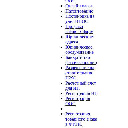
ООО
Онлайн касса
Патентование
Постановка на
учет НВОС
Продажа
готовых фирм
Юридические
адреса
Юридическое
обслуживание
Банкротство
физических лиц
Разрешение на
строительство
ИЖС
Расчетный счет
для ИП
Регистрация ИП
Регистрация
ООО
Регистрация
товарного знака
в ФИПС