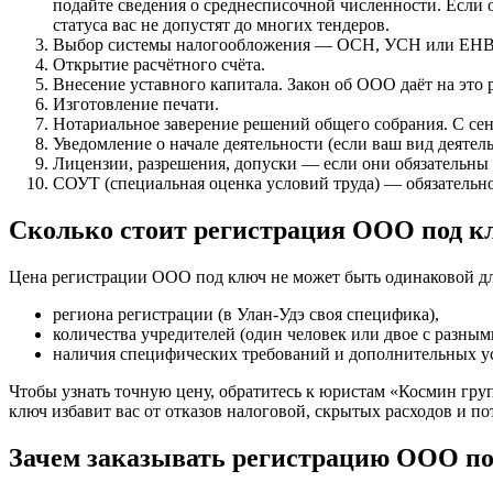
подайте сведения о среднесписочной численности. Если 
статуса вас не допустят до многих тендеров.
Выбор системы налогообложения — ОСН, УСН или ЕНВ
Открытие расчётного счёта.
Внесение уставного капитала. Закон об ООО даёт на это 
Изготовление печати.
Нотариальное заверение решений общего собрания. С сент
Уведомление о начале деятельности (если ваш вид деятель
Лицензии, разрешения, допуски — если они обязательны
СОУТ (специальная оценка условий труда) — обязательн
Сколько стоит регистрация ООО под к
Цена регистрации ООО под ключ не может быть одинаковой для
региона регистрации (в Улан-Удэ своя специфика),
количества учредителей (один человек или двое с разны
наличия специфических требований и дополнительных усл
Чтобы узнать точную цену, обратитесь к юристам «Космин гр
ключ избавит вас от отказов налоговой, скрытых расходов и по
Зачем заказывать регистрацию ООО п