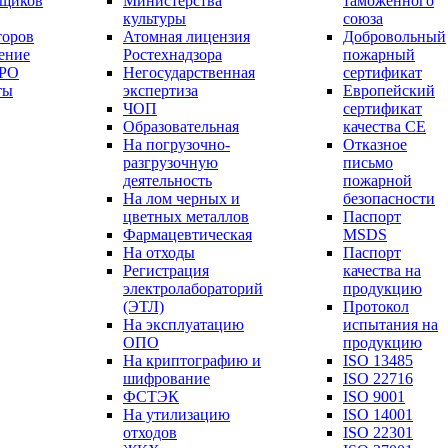
вщиков
Министерства
таможенного
культуры
союза
торов
Атомная лицензия
Добровольный
ение
Ростехнадзора
пожарный
СРО
Негосударственная
сертификат
ты
экспертиза
Европейский
ЧОП
сертификат
Образовательная
качества СЕ
На погрузочно-
Отказное
разгрузочную
письмо
деятельность
пожарной
На лом черных и
безопасности
цветных металлов
Паспорт
Фармацевтическая
МSDS
На отходы
Паспорт
Регистрация
качества на
электролабораторий
продукцию
(ЭТЛ)
Протокол
На эксплуатацию
испытания на
ОПО
продукцию
На криптографию и
ISO 13485
шифрование
ISO 22716
ФСТЭК
ISO 9001
На утилизацию
ISO 14001
отходов
ISO 22301