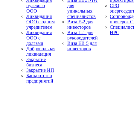
Ликвидация
Виза EB2 NIW
проектиро
нулевого
для
СРО
ООО
уникальных
энергоауди
Ликвидация
специалистов
Сопровожд
ООО с одним
Виза E-2 для
проверок 
учредителем
инвесторов
Специалис
Ликвидация
Виза L-1 для
НРС
ООО с
руководителей
долгами
Виза EB-5 для
Добровольная
инвесторов
ликвидация
Закрытие
бизнеса
Закрытие ИП
Банкротство
предприятий