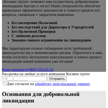
«Космин групп» поможет вам осуществить добровольную
ликвидацию быстро и легко! Наши специалисты обеспечат
правильное оформление документов и помогут решить все
вопросы, связанные с закрытием компании.
Без посещения Налоговой
Без последствий для Директора и Учредителей
Без Налоговой Проверки
С любыми долгами
Законно снимем ограничения на ликвидацию
Мы гарантируем полное соблюдение всех требований
законодательства и минимизацию рисков. Обратитесь к нам,
чтобы получить бесплатную консультацию и начать процесс
ликвидации вашей компании уже сегодня!
Консультация
8 (800) 555-83-54
Рассрочка на любые услуги компании Космин групп
Даю согласие на
обработку персональных данных
Основания для добровольной
ликвидации