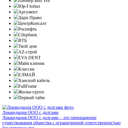
Пионер Био Тех
Юр-Глобал
Аргумент
Дари Право
ЦентрКонсалт
Роснефть
Сбербанк
ВТБ
Твой дом
AZ-строй
EVA DENT
Майя клиник
Классик
ЕЛМАЙ
Ханский кабель
FullFrame
Жилье-групп
Первый тайм
Ликвидация ООО с долгами
Ликвидация ООО с долгами – это прекращение
существования общества с ограниченной ответственностью
без перехода его ...