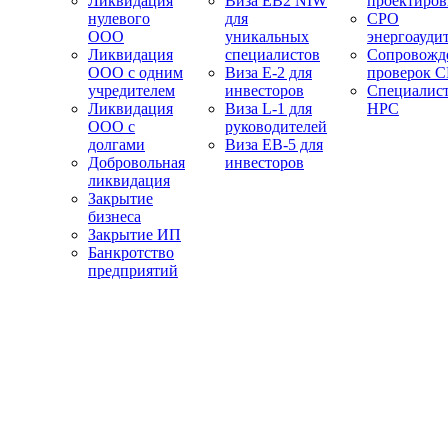
Ликвидация
Виза EB2 NIW
проектиро
нулевого
для
СРО
ООО
уникальных
энергоауди
Ликвидация
специалистов
Сопровожд
ООО с одним
Виза E-2 для
проверок 
учредителем
инвесторов
Специалис
Ликвидация
Виза L-1 для
НРС
ООО с
руководителей
долгами
Виза EB-5 для
Добровольная
инвесторов
ликвидация
Закрытие
бизнеса
Закрытие ИП
Банкротство
предприятий