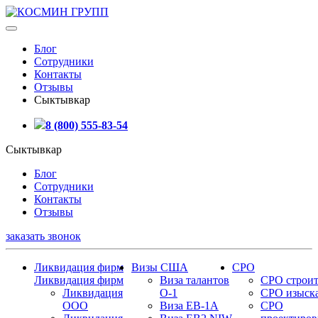
Блог
Сотрудники
Контакты
Отзывы
Сыктывкар
8 (800) 555-83-54
Сыктывкар
Блог
Сотрудники
Контакты
Отзывы
заказать звонок
Ликвидация фирм
Визы США
СРО
Ликвидация фирм
Виза талантов
СРО строит
Ликвидация
О-1
СРО изыск
ООО
Виза EB-1A
СРО