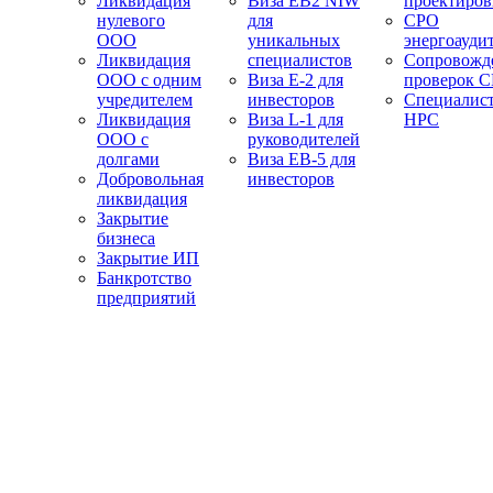
Ликвидация
Виза EB2 NIW
проектиро
нулевого
для
СРО
ООО
уникальных
энергоауди
Ликвидация
специалистов
Сопровожд
ООО с одним
Виза E-2 для
проверок 
учредителем
инвесторов
Специалис
Ликвидация
Виза L-1 для
НРС
ООО с
руководителей
долгами
Виза EB-5 для
Добровольная
инвесторов
ликвидация
Закрытие
бизнеса
Закрытие ИП
Банкротство
предприятий