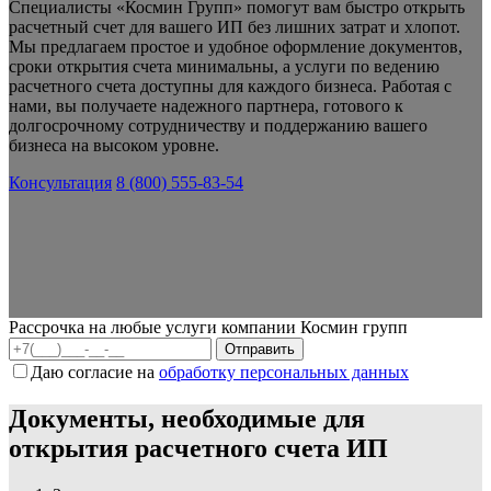
Специалисты «Космин Групп» помогут вам быстро открыть
расчетный счет для вашего ИП без лишних затрат и хлопот.
Мы предлагаем простое и удобное оформление документов,
сроки открытия счета минимальны, а услуги по ведению
расчетного счета доступны для каждого бизнеса. Работая с
нами, вы получаете надежного партнера, готового к
долгосрочному сотрудничеству и поддержанию вашего
бизнеса на высоком уровне.
Консультация
8 (800) 555-83-54
Рассрочка на любые услуги компании Космин групп
Даю согласие на
обработку персональных данных
Документы, необходимые для
открытия расчетного счета ИП