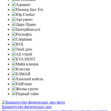
Адамант
Пионер Био Тех
Юр-Глобал
Аргумент
Дари Право
ЦентрКонсалт
Роснефть
Сбербанк
ВТБ
Твой дом
AZ-строй
EVA DENT
Майя клиник
Классик
ЕЛМАЙ
Ханский кабель
FullFrame
Жилье-групп
Первый тайм
Банкротство физических лиц