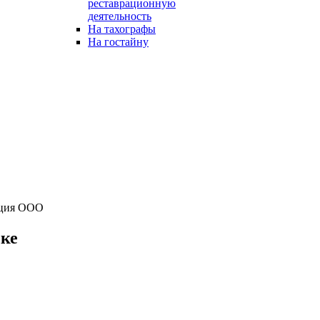
реставрационную
деятельность
На тахографы
На гостайну
ация ООО
ке