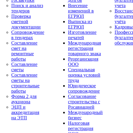
Госзакупки
долгов
бухгалте
Поиск и анализ
Внесение
учета
тендеров
изменений в
Восстан
Проверка
ЕГРЮЛ
бухгалте
сметной
Выписка из
учёта
документации
ЕГРЮЛ
Кадровы
Сопровождение
Изготовление
Професс
в тендерах
печатей
бухгалте
Составление
Международная
обслужи
смет на
регистрация
ремонтные
товарного знака
работы
Реорганизация
Составление
ООО
сметы
Специальная
Составление
оценка условий
сметы на
труда
строительные
Юридическое
работы
сопровождение
Форма 2 для
Согласование
аукциона
строительства с
ЭЦП и
Росавиацией
аккредитация
Международный
на ЭТП
бизнес
Налоговая
регистрация