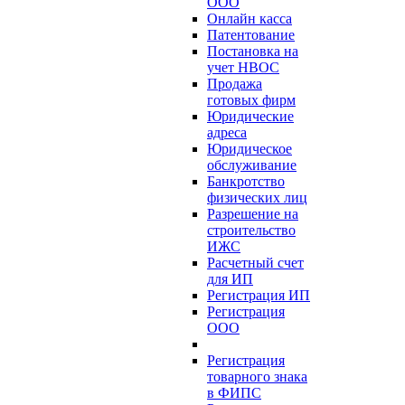
ООО
Онлайн касса
Патентование
Постановка на
учет НВОС
Продажа
готовых фирм
Юридические
адреса
Юридическое
обслуживание
Банкротство
физических лиц
Разрешение на
строительство
ИЖС
Расчетный счет
для ИП
Регистрация ИП
Регистрация
ООО
Регистрация
товарного знака
в ФИПС