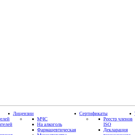
Лицензии
Сертификаты
елей
МЧС
Реестр членов
ателей
На алкоголь
ISO
Фармацевтическая
Декларация