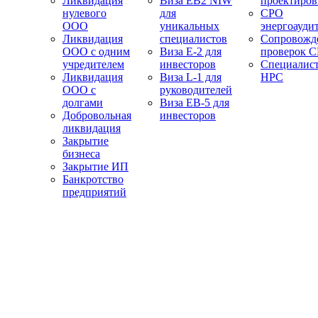
Ликвидация
Виза EB2 NIW
проектиро
нулевого
для
СРО
ООО
уникальных
энергоауди
Ликвидация
специалистов
Сопровожд
ООО с одним
Виза E-2 для
проверок 
учредителем
инвесторов
Специалис
Ликвидация
Виза L-1 для
НРС
ООО с
руководителей
долгами
Виза EB-5 для
Добровольная
инвесторов
ликвидация
Закрытие
бизнеса
Закрытие ИП
Банкротство
предприятий