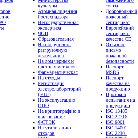
вщиков
Министерства
таможенного
культуры
союза
торов
Атомная лицензия
Добровольный
ение
Ростехнадзора
пожарный
СРО
Негосударственная
сертификат
ты
экспертиза
Европейский
ЧОП
сертификат
Образовательная
качества СЕ
На погрузочно-
Отказное
разгрузочную
письмо
деятельность
пожарной
На лом черных и
безопасности
цветных металлов
Паспорт
Фармацевтическая
МSDS
На отходы
Паспорт
Регистрация
качества на
электролабораторий
продукцию
(ЭТЛ)
Протокол
На эксплуатацию
испытания на
ОПО
продукцию
На криптографию и
ISO 13485
шифрование
ISO 22716
ФСТЭК
ISO 9001
На утилизацию
ISO 14001
отходов
ISO 22301