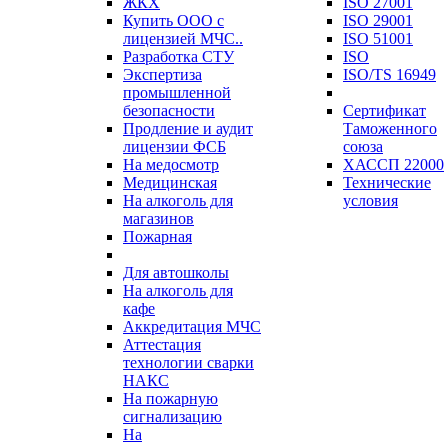
ЖКХ
ISO 27001
Купить ООО с
ISO 29001
лицензией МЧС..
ISO 51001
Разработка СТУ
ISO
Экспертиза
ISO/TS 16949
промышленной
безопасности
Сертификат
Продление и аудит
Таможенного
лицензии ФСБ
союза
На медосмотр
ХАССП 22000
Медицинская
Технические
На алкоголь для
условия
магазинов
Пожарная
Для автошколы
На алкоголь для
кафе
Аккредитация МЧС
Аттестация
технологии сварки
НАКС
На пожарную
сигнализацию
На