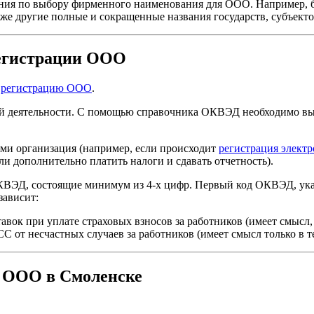
ния по выбору фирменного наименования для ООО. Например, б
кже другие полные и сокращенные названия государств, субъекто
регистрации ООО
а
регистрацию ООО
.
 деятельности. С помощью справочника ОКВЭД необходимо выб
ыми организация (например, если происходит
регистрация элект
и дополнительно платить налоги и сдавать отчетность).
ВЭД, состоящие минимум из 4-х цифр. Первый код ОКВЭД, указ
зависит:
вок при уплате страховых взносов за работников (имеет смысл, 
СС от несчастных случаев за работников (имеет смысл только в т
 ООО в Смоленске