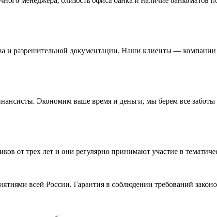
чного менеджера, близость офиса банка и наличие банкоматов по
ва и разрешительной документации. Наши клиенты — компании и
нсисты. Экономим ваше время и деньги, мы берем все заботы н
иков от трех лет и они регулярно принимают участие в темати
ятиями всей России. Гарантия в соблюдении требований законо