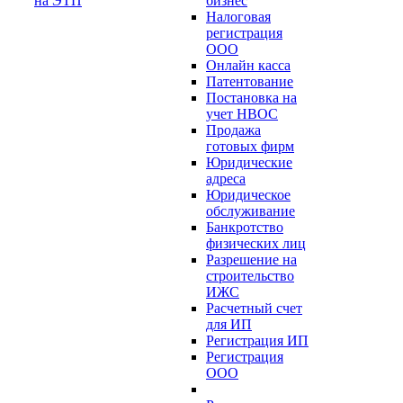
на ЭТП
бизнес
Налоговая
регистрация
ООО
Онлайн касса
Патентование
Постановка на
учет НВОС
Продажа
готовых фирм
Юридические
адреса
Юридическое
обслуживание
Банкротство
физических лиц
Разрешение на
строительство
ИЖС
Расчетный счет
для ИП
Регистрация ИП
Регистрация
ООО