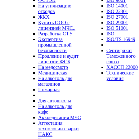
ФСТЭК
ISO 9001
На утилизацию
ISO 14001
отходов
ISO 22301
ЖКХ
ISO 27001
Купить ООО с
ISO 29001
лицензией МЧС..
ISO 51001
Разработка СТУ
ISO
Экспертиза
ISO/TS 16949
промышленной
безопасности
Сертификат
Продление и аудит
Таможенного
лицензии ФСБ
союза
На медосмотр
ХАССП 22000
Медицинская
Технические
На алкоголь для
условия
магазинов
Пожарная
Для автошколы
На алкоголь для
кафе
Аккредитация МЧС
Аттестация
технологии сварки
НАКС