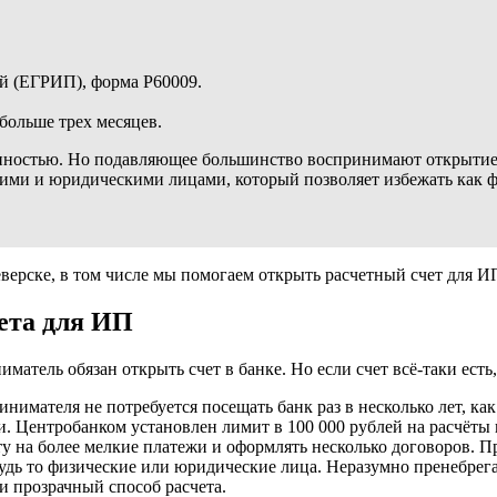
ей (ЕГРИП), форма Р60009.
больше трех месяцев.
занностью. Но подавляющее большинство воспринимают открытие
ими и юридическими лицами, который позволяет избежать как ф
верске, в том числе мы помогаем открыть расчетный счет для И
ета для ИП
атель обязан открыть счет в банке. Но если счет всё-таки есть
инимателя не потребуется посещать банк раз в несколько лет, как
. Центробанком установлен лимит в 100 000 рублей на расчёты 
 на более мелкие платежи и оформлять несколько договоров. При
дь то физические или юридические лица. Неразумно пренебрега
и прозрачный способ расчета.