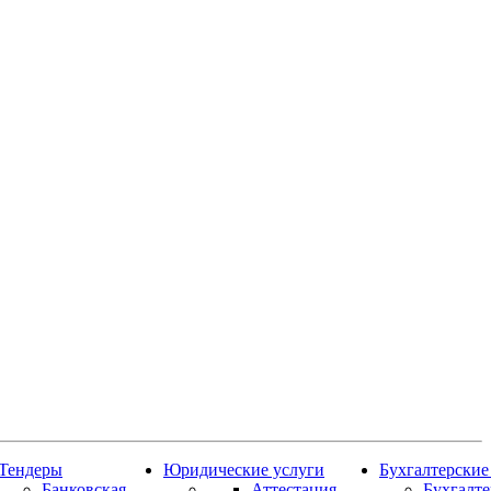
Тендеры
Юридические услуги
Бухгалтерские
Банковская
Аттестация
Бухгалт