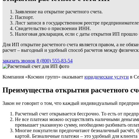
Заявление на открытие расчетного счета.
Паспорт.
Лист записи в государственном реестре предпринимател
Свидетельство о присвоении ИНН.
Налоговая декларация, если с даты открытия ИП прошло 
Для ИП открытие расчетного счета является правом, а не обя
расчет – выгодный и удобный способ расчетов между физическ
заказать звонок
8 (800) 555-83-54
Компания «Космин групп» оказывает
юридические услуги
в Се
Преимущества открытия расчетного сч
Закон не говорит о том, что каждый индивидуальный предприним
Расчетный счет открывается бессрочно. То есть от предпр
Не все платежи можно осуществлять наличными деньгами
превышает указанную сумму, необходимо разбивать оплату
Многие покупатели предпочитают безналичный расчёт, бу
картой. Безналичные платежи – это удобный для клиента 