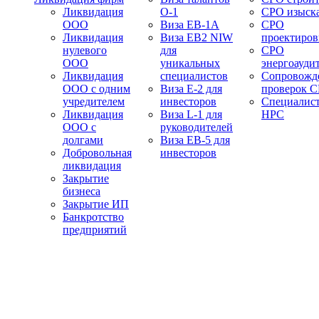
Ликвидация
О-1
СРО изыск
ООО
Виза EB-1A
СРО
Ликвидация
Виза EB2 NIW
проектиро
нулевого
для
СРО
ООО
уникальных
энергоауди
Ликвидация
специалистов
Сопровожд
ООО с одним
Виза E-2 для
проверок 
учредителем
инвесторов
Специалис
Ликвидация
Виза L-1 для
НРС
ООО с
руководителей
долгами
Виза EB-5 для
Добровольная
инвесторов
ликвидация
Закрытие
бизнеса
Закрытие ИП
Банкротство
предприятий