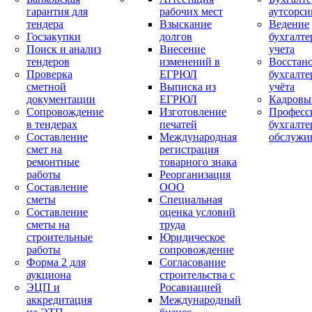
гарантия для
рабочих мест
аутсорси
тендера
Взыскание
Ведение
Госзакупки
долгов
бухгалте
Поиск и анализ
Внесение
учета
тендеров
изменений в
Восстан
Проверка
ЕГРЮЛ
бухгалте
сметной
Выписка из
учёта
документации
ЕГРЮЛ
Кадровы
Сопровождение
Изготовление
Професс
в тендерах
печатей
бухгалте
Составление
Международная
обслужи
смет на
регистрация
ремонтные
товарного знака
работы
Реорганизация
Составление
ООО
сметы
Специальная
Составление
оценка условий
сметы на
труда
строительные
Юридическое
работы
сопровождение
Форма 2 для
Согласование
аукциона
строительства с
ЭЦП и
Росавиацией
аккредитация
Международный