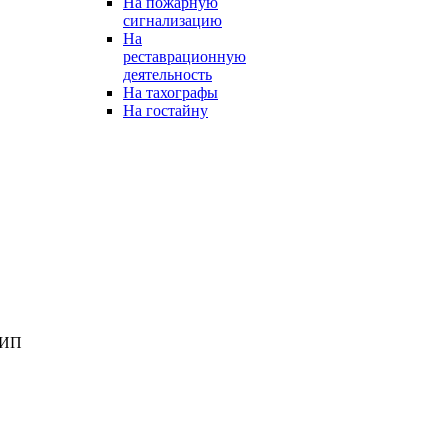
На пожарную
сигнализацию
На
реставрационную
деятельность
На тахографы
На гостайну
 ИП