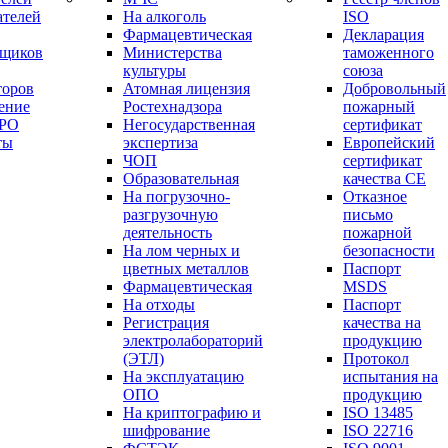
ателей
На алкоголь
ISO
Фармацевтическая
Декларация
вщиков
Министерства
таможенного
культуры
союза
торов
Атомная лицензия
Добровольный
ение
Ростехнадзора
пожарный
СРО
Негосударственная
сертификат
ты
экспертиза
Европейский
ЧОП
сертификат
Образовательная
качества СЕ
На погрузочно-
Отказное
разгрузочную
письмо
деятельность
пожарной
На лом черных и
безопасности
цветных металлов
Паспорт
Фармацевтическая
МSDS
На отходы
Паспорт
Регистрация
качества на
электролабораторий
продукцию
(ЭТЛ)
Протокол
На эксплуатацию
испытания на
ОПО
продукцию
На криптографию и
ISO 13485
шифрование
ISO 22716