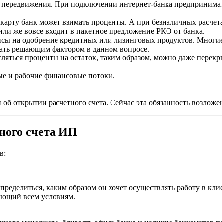
у передвижения. При подключении интернет-банка предпринимат
карту банк может взимать проценты. А при безналичных расчет
или же вовсе входит в пакетное предложение РКО от банка.
сы на одобрение кредитных или лизинговых продуктов. Многие
тать решающим фактором в данном вопросе.
сляться проценты на остаток, таким образом, можно даже перекр
ые и рабочие финансовые потоки.
б открытии расчетного счета. Сейчас эта обязанность возложен
ного счета ИП
в:
еделиться, каким образом он хочет осуществлять работу в кли
яющий всем условиям.