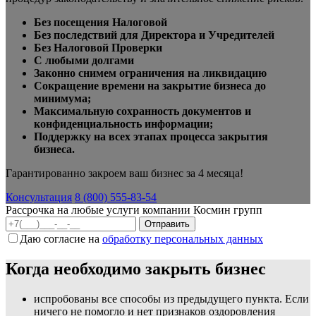
Без посещения Налоговой
Без последствий для Директора и Учредителей
Без Налоговой Проверки
С любыми долгами
Законно снимем ограничения на ликвидацию
Сокращение времени на закрытие бизнеса до
минимума;
Максимальную сохранность документов и
конфиденциальность информации;
Поддержку на всех этапах процесса закрытия
бизнеса.
Гарантированно закроем ваш бизнес за 4 месяца!
Консультация
8 (800) 555-83-54
Рассрочка на любые услуги компании Космин групп
Даю согласие на
обработку персональных данных
Когда необходимо закрыть бизнес
испробованы все способы из предыдущего пункта. Если
ничего не помогло и нет признаков оздоровления