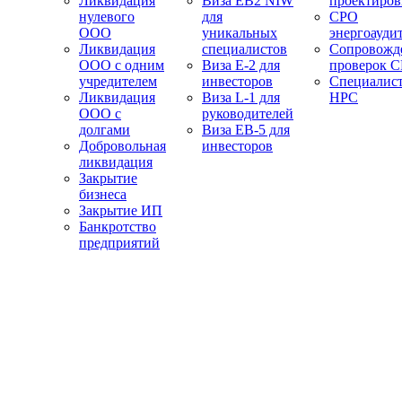
Ликвидация
Виза EB2 NIW
проектиро
нулевого
для
СРО
ООО
уникальных
энергоауди
Ликвидация
специалистов
Сопровожд
ООО с одним
Виза E-2 для
проверок 
учредителем
инвесторов
Специалис
Ликвидация
Виза L-1 для
НРС
ООО с
руководителей
долгами
Виза EB-5 для
Добровольная
инвесторов
ликвидация
Закрытие
бизнеса
Закрытие ИП
Банкротство
предприятий