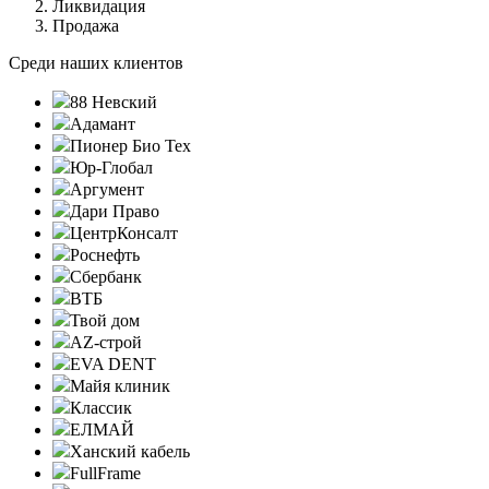
Ликвидация
Продажа
Среди наших клиентов
88 Невский
Адамант
Пионер Био Тех
Юр-Глобал
Аргумент
Дари Право
ЦентрКонсалт
Роснефть
Сбербанк
ВТБ
Твой дом
AZ-строй
EVA DENT
Майя клиник
Классик
ЕЛМАЙ
Ханский кабель
FullFrame