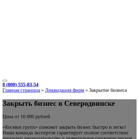
8 (800) 555-83-54
Главная страница
»
Ликвидация фирм
»
Закрытие бизнеса
Закрыть бизнес в Северодвинске
Цена от 10 000 рублей
«Космин групп» поможет закрыть бизнес быстро и легко!
Наша команда экспертов гарантирует полное соответствие
процедур законодательству и значительное снижение рисков.