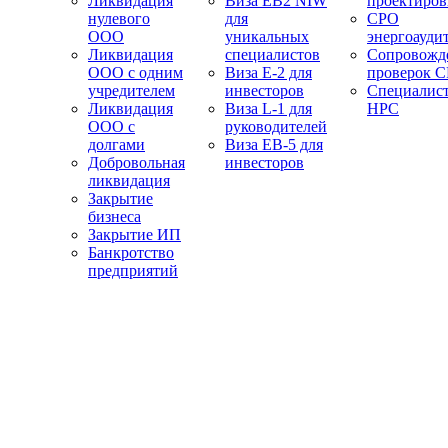
Ликвидация
Виза EB2 NIW
проектиро
нулевого
для
СРО
ООО
уникальных
энергоауди
Ликвидация
специалистов
Сопровожд
ООО с одним
Виза E-2 для
проверок 
учредителем
инвесторов
Специалис
Ликвидация
Виза L-1 для
НРС
ООО с
руководителей
долгами
Виза EB-5 для
Добровольная
инвесторов
ликвидация
Закрытие
бизнеса
Закрытие ИП
Банкротство
предприятий