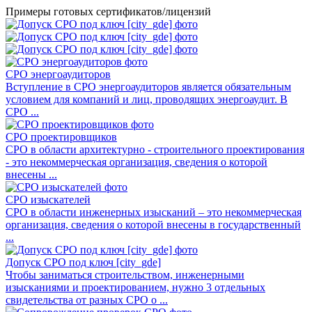
Примеры готовых сертификатов/лицензий
СРО энергоаудиторов
Вступление в СРО энергоаудиторов является обязательным
условием для компаний и лиц, проводящих энергоаудит. В
СРО ...
СРО проектировщиков
СРО в области архитектурно - строительного проектирования
- это некоммерческая организация, сведения о которой
внесены ...
СРО изыскателей
СРО в области инженерных изысканий – это некоммерческая
организация, сведения о которой внесены в государственный
...
Допуск СРО под ключ [city_gde]
Чтобы заниматься строительством, инженерными
изысканиями и проектированием, нужно 3 отдельных
свидетельства от разных СРО о ...