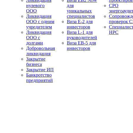
Ликвидация
Виза EB2 NIW
проектиро
нулевого
для
СРО
ООО
уникальных
энергоауди
Ликвидация
специалистов
Сопровожд
ООО с одним
Виза E-2 для
проверок 
учредителем
инвесторов
Специалис
Ликвидация
Виза L-1 для
НРС
ООО с
руководителей
долгами
Виза EB-5 для
Добровольная
инвесторов
ликвидация
Закрытие
бизнеса
Закрытие ИП
Банкротство
предприятий