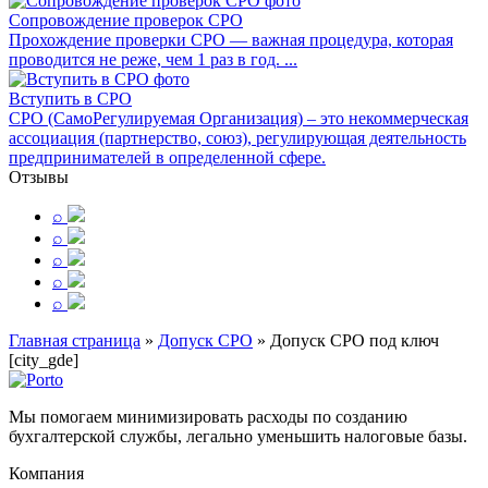
Сопровождение проверок СРО
Прохождение проверки СРО — важная процедура, которая
проводится не реже, чем 1 раз в год. ...
Вступить в СРО
СРО (СамоРегулируемая Организация) – это некоммерческая
ассоциация (партнерство, союз), регулирующая деятельность
предпринимателей в определенной сфере.
Отзывы
⌕
⌕
⌕
⌕
⌕
Главная страница
»
Допуск СРО
»
Допуск СРО под ключ
[city_gde]
Мы помогаем минимизировать расходы по созданию
бухгалтерской службы, легально уменьшить налоговые базы.
Компания