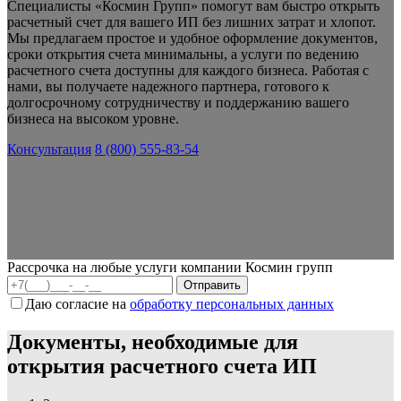
Специалисты «Космин Групп» помогут вам быстро открыть
расчетный счет для вашего ИП без лишних затрат и хлопот.
Мы предлагаем простое и удобное оформление документов,
сроки открытия счета минимальны, а услуги по ведению
расчетного счета доступны для каждого бизнеса. Работая с
нами, вы получаете надежного партнера, готового к
долгосрочному сотрудничеству и поддержанию вашего
бизнеса на высоком уровне.
Консультация
8 (800) 555-83-54
Рассрочка на любые услуги компании Космин групп
Даю согласие на
обработку персональных данных
Документы, необходимые для
открытия расчетного счета ИП