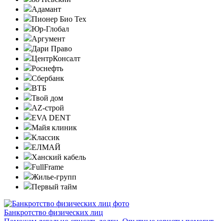
Адамант
Пионер Био Тех
Юр-Глобал
Аргумент
Дари Право
ЦентрКонсалт
Роснефть
Сбербанк
ВТБ
Твой дом
AZ-строй
EVA DENT
Майя клиник
Классик
ЕЛМАЙ
Ханский кабель
FullFrame
Жилье-групп
Первый тайм
Банкротство физических лиц