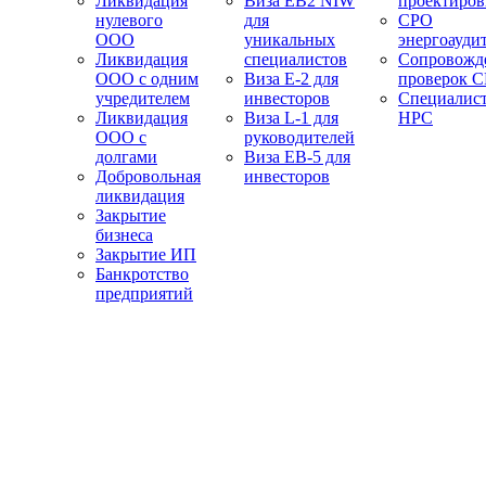
Ликвидация
Виза EB2 NIW
проектиро
нулевого
для
СРО
ООО
уникальных
энергоауди
Ликвидация
специалистов
Сопровожд
ООО с одним
Виза E-2 для
проверок 
учредителем
инвесторов
Специалис
Ликвидация
Виза L-1 для
НРС
ООО с
руководителей
долгами
Виза EB-5 для
Добровольная
инвесторов
ликвидация
Закрытие
бизнеса
Закрытие ИП
Банкротство
предприятий