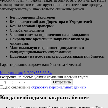
«Космин групп» поможет закрыть бизнес быстро и легко! Наша
команда экспертов гарантирует полное соответствие процедур
законодательству и значительное снижение рисков.
Без посещения Налоговой
Без последствий для Директора и Учредителей
Без Налоговой Проверки
С любыми долгами
Законно снимем ограничения на ликвидацию
Сокращение времени на закрытие бизнеса до
минимума;
Максимальную сохранность документов и
конфиденциальность информации;
Поддержку на всех этапах процесса закрытия бизнеса.
Гарантированно закроем ваш бизнес за 4 месяца!
Консультация
8 (800) 555-83-54
Рассрочка на любые услуги компании Космин групп
Даю согласие на
обработку персональных данных
Когда необходимо закрыть бизнес
испробованы все способы из предыдущего пункта. Если