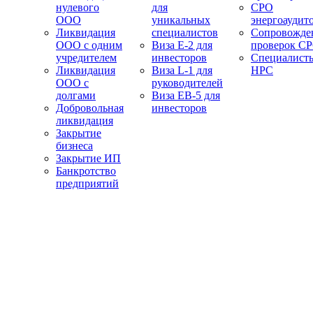
нулевого
для
СРО
ООО
уникальных
энергоаудит
Ликвидация
специалистов
Сопровожде
ООО с одним
Виза E-2 для
проверок С
учредителем
инвесторов
Специалист
Ликвидация
Виза L-1 для
НРС
ООО с
руководителей
долгами
Виза EB-5 для
Добровольная
инвесторов
ликвидация
Закрытие
бизнеса
Закрытие ИП
Банкротство
предприятий