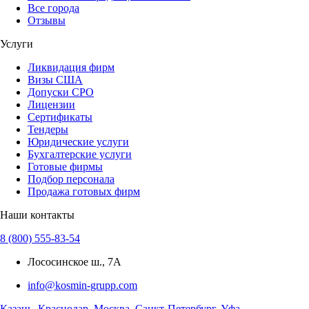
Все города
Отзывы
Услуги
Ликвидация фирм
Визы США
Допуски СРО
Лицензии
Сертификаты
Тендеры
Юридические услуги
Бухгалтерские услуги
Готовые фирмы
Подбор персонала
Продажа готовых фирм
Наши контакты
8 (800) 555-83-54
Лососинское ш., 7А
info@kosmin-grupp.com
Казань
,
Краснодар
,
Москва
,
Санкт-Петербург
,
Уфа