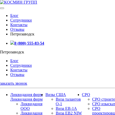
Блог
Сотрудники
Контакты
Отзывы
Петрозаводск
8 (800) 555-83-54
Петрозаводск
Блог
Сотрудники
Контакты
Отзывы
заказать звонок
Ликвидация фирм
Визы США
СРО
Ликвидация фирм
Виза талантов
СРО строите
Ликвидация
О-1
СРО изыска
ООО
Виза EB-1A
СРО
Ликвидация
Виза EB2 NIW
проектиров