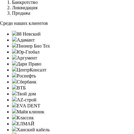
Банкротство
Ликвидация
Продажа
Среди наших клиентов
88 Невский
Адамант
Пионер Био Тех
Юр-Глобал
Аргумент
Дари Право
ЦентрКонсалт
Роснефть
Сбербанк
ВТБ
Твой дом
AZ-строй
EVA DENT
Майя клиник
Классик
ЕЛМАЙ
Ханский кабель