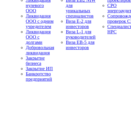
Ликвидация
Виза EB2 NIW
проектиро
нулевого
для
СРО
ООО
уникальных
энергоауди
Ликвидация
специалистов
Сопровожд
ООО с одним
Виза E-2 для
проверок 
учредителем
инвесторов
Специалис
Ликвидация
Виза L-1 для
НРС
ООО с
руководителей
долгами
Виза EB-5 для
Добровольная
инвесторов
ликвидация
Закрытие
бизнеса
Закрытие ИП
Банкротство
предприятий