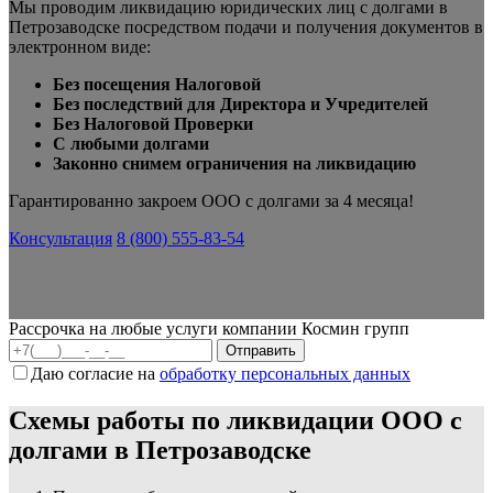
Мы проводим ликвидацию юридических лиц с долгами в
Петрозаводске посредством подачи и получения документов в
электронном виде:
Без посещения Налоговой
Без последствий для Директора и Учредителей
Без Налоговой Проверки
С любыми долгами
Законно снимем ограничения на ликвидацию
Гарантированно закроем ООО с долгами за 4 месяца!
Консультация
8 (800) 555-83-54
Рассрочка на любые услуги компании Космин групп
Даю согласие на
обработку персональных данных
Схемы работы по ликвидации ООО с
долгами в Петрозаводске