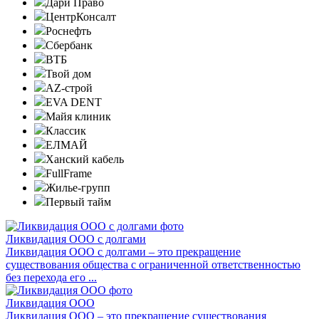
Дари Право
ЦентрКонсалт
Роснефть
Сбербанк
ВТБ
Твой дом
AZ-строй
EVA DENT
Майя клиник
Классик
ЕЛМАЙ
Ханский кабель
FullFrame
Жилье-групп
Первый тайм
Ликвидация ООО с долгами
Ликвидация ООО с долгами – это прекращение
существования общества с ограниченной ответственностью
без перехода его ...
Ликвидация ООО
Ликвидация ООО – это прекращение существования