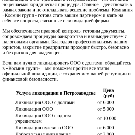
но решаемая юридическая процедура. Главное – действовать в
рамках закона и не откладывать решение проблемы. Компания
«Космин групп» готова стать вашим партнером и взять на
себя все вопросы, связанные с ликвидацией фирмы.
Мы обеспечиваем правовой контроль, готовим документы,
сопровождаем процедуры банкротства и взаимодействуем с
налоговыми органами. Благодаря профессионализму наших
юристов, закрытие предприятия проходит быстро, безопасно
и без рисков для владельцев.
Если вам нужно ликвидировать ООО с долгами, обращайтесь
в «Космин групп» – мы поможем пройти все этапы
официальной ликвидации, с сохранением вашей репутации и
финансовой безопасности.
Цена
Услуга ликвидации в Петрозаводске
(руб)
Ликвидация ООО с долгами
от 6 000
Ликвидация ООО
от 5 000
Ликвидация ООО с одним
от 10 000
учредителем
Ликвидация нулевого ООО
от 6 000
Добровольная ликвидация
от 3 000